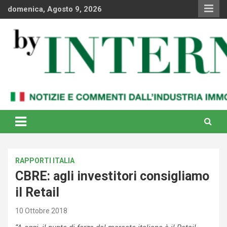
Skip
domenica, Agosto 9, 2026
to
content
Notizie e commenti dal industria immobiliare italiana e
By Internews
internazionale
RAPPORTI ITALIA
CBRE: agli investitori consigliamo
il Retail
10 Ottobre 2018