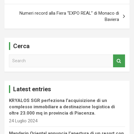
Numeri record alla Fiera “EXPO REAL” di Monaco di
Baviera
Cerca
S
e
a
r
c
Latest entries
h
KRYALOS SGR perfeziona l’acquisizione di un
complesso immobiliare a destinazione logistica di
oltre 23.000 mq in provincia di Piacenza.
24 Luglio 2024
Mandarin Oriental annuncia l’apertura di un resort con