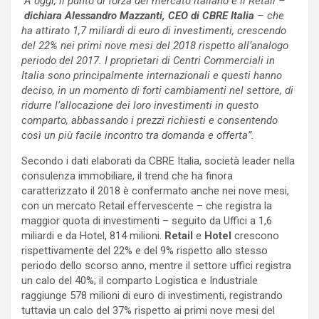
“A oggi, il punto di forza del mercato italiano è il Retail –
dichiara Alessandro Mazzanti, CEO di CBRE Italia
– che
ha attirato 1,7 miliardi di euro di investimenti, crescendo
del 22% nei primi nove mesi del 2018 rispetto all’analogo
periodo del 2017. I proprietari di Centri Commerciali in
Italia sono principalmente internazionali e questi hanno
deciso, in un momento di forti cambiamenti nel settore, di
ridurre l’allocazione dei loro investimenti in questo
comparto, abbassando i prezzi richiesti e consentendo
così un più facile incontro tra domanda e offerta”.
Secondo i dati elaborati da CBRE Italia, società leader nella
consulenza immobiliare, il trend che ha finora
caratterizzato il 2018 è confermato anche nei nove mesi,
con un mercato Retail effervescente – che registra la
maggior quota di investimenti – seguito da Uffici a 1,6
miliardi e da Hotel, 814 milioni.
Retail
e
Hotel
crescono
rispettivamente del 22% e del 9% rispetto allo stesso
periodo dello scorso anno, mentre il settore uffici registra
un calo del 40%; il comparto Logistica e Industriale
raggiunge 578 milioni di euro di investimenti, registrando
tuttavia un calo del 37% rispetto ai primi nove mesi del