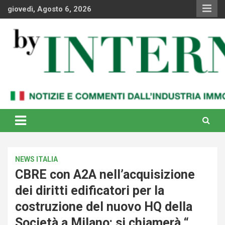
Skip
giovedì, Agosto 6, 2026
to
content
Notizie e commenti dal industria immobiliare italiana e
By Internews
internazionale
NEWS ITALIA
CBRE con A2A nell’acquisizione
dei diritti edificatori per la
costruzione del nuovo HQ della
Società a Milano: si chiamerà “