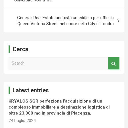
Università Roma Tre
Generali Real Estate acquista un edificio per uffici in
Queen Victoria Street, nel cuore della City di Londra
Cerca
S
e
a
r
c
Latest entries
h
KRYALOS SGR perfeziona l’acquisizione di un
complesso immobiliare a destinazione logistica di
oltre 23.000 mq in provincia di Piacenza.
24 Luglio 2024