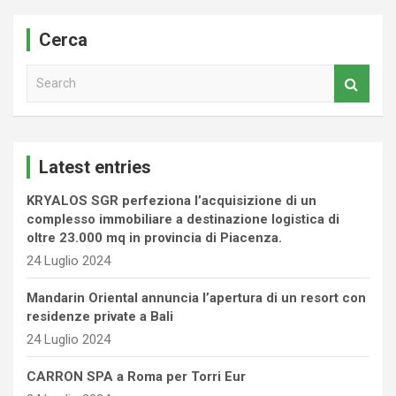
Cerca
S
e
a
r
c
Latest entries
h
KRYALOS SGR perfeziona l’acquisizione di un
complesso immobiliare a destinazione logistica di
oltre 23.000 mq in provincia di Piacenza.
24 Luglio 2024
Mandarin Oriental annuncia l’apertura di un resort con
residenze private a Bali
24 Luglio 2024
CARRON SPA a Roma per Torri Eur