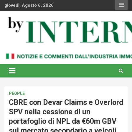
Skip
giovedì, Agosto 6, 2026
to
content
Notizie e commenti dal industria immobiliare italiana e
By Internews
internazionale
PEOPLE
CBRE con Devar Claims e Overlord
SPV nella cessione di un
portafoglio di NPL da €60m GBV
sul mercato secondario a veicoli