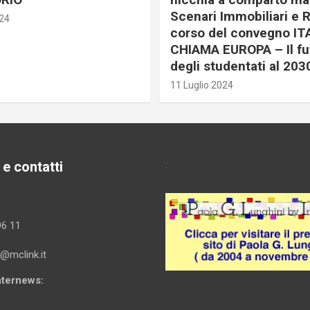
Scenari Immobiliari e R
024
corso del convegno IT
CHIAMA EUROPA – Il fu
degli studentati al 203
11 Luglio 2024
 e contatti
.
96 11
i@mclink.it
Internews: