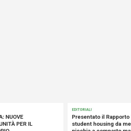
EDITORIALI
A: NUOVE
Presentato il Rapporto 
NITÀ PER IL
student housing da me
RIO
nicchia a comparto mat