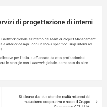
rvizi di progettazione di interni
, il
network
globale all’interno del
team
di Project Management
ria e
interior design
, con un
focus
specifico sugli interni ad
ss
.
ective per l’Italia, e affiancato da otto professionisti
erà le sinergie con il
network
globale, composto da oltre
Si alleano due due storiche realtà milanesi del
mutualismo cooperativo e nasce il Gruppo
Cooperativo CCL-LUM