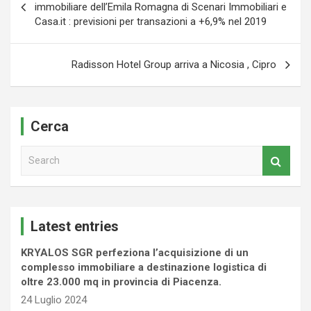
articoli
immobiliare dell’Emila Romagna di Scenari Immobiliari e
Casa.it : previsioni per transazioni a +6,9% nel 2019
Radisson Hotel Group arriva a Nicosia , Cipro
Cerca
S
e
a
r
c
Latest entries
h
KRYALOS SGR perfeziona l’acquisizione di un
complesso immobiliare a destinazione logistica di
oltre 23.000 mq in provincia di Piacenza.
24 Luglio 2024