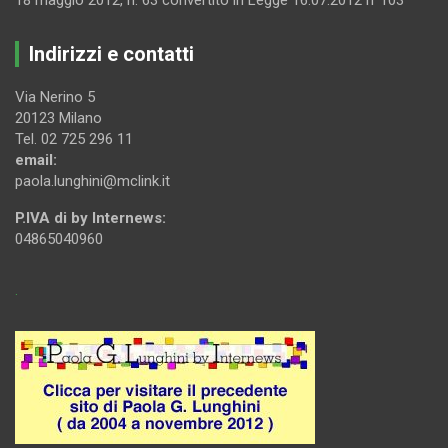
18 maggio 2012, n. 63 convertito in Legge 16.07.2012 n°103
Indirizzi e contatti
Via Nerino 5
20123 Milano
Tel. 02 725 296 11
email:
paola.lunghini@mclink.it
P.IVA di by Internews:
04865040960
.