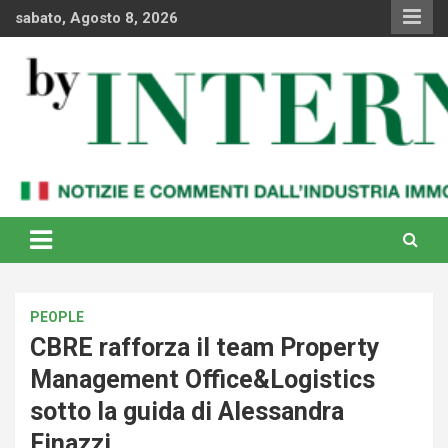
Skip
sabato, Agosto 8, 2026
to
content
Notizie e commenti dal industria immobiliare italiana e
By Internews
internazionale
PEOPLE
CBRE rafforza il team Property
Management Office&Logistics
sotto la guida di Alessandra
Finazzi