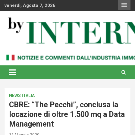
Skip
venerdì, Agosto 7, 2026
to
content
Notizie e commenti dal industria immobiliare italiana e
By Internews
internazionale
NEWS ITALIA
CBRE: “The Pecchi”, conclusa la
locazione di oltre 1.500 mq a Data
Management