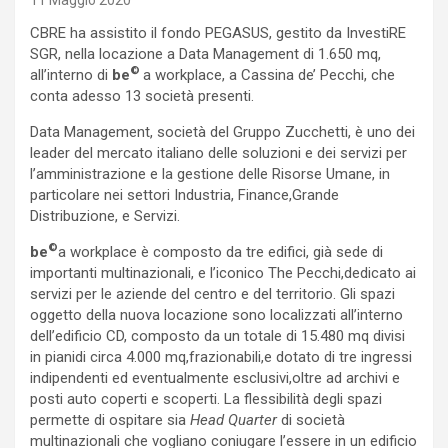
11 Maggio 2020
CBRE ha assistito il fondo PEGASUS, gestito da InvestiRE
SGR, nella locazione a Data Management di 1.650 mq,
©
all’interno di
be
a workplace, a Cassina de’ Pecchi, che
conta adesso 13 società presenti.
Data Management, società del Gruppo Zucchetti, è uno dei
leader del mercato italiano delle soluzioni e dei servizi per
l’amministrazione e la gestione delle Risorse Umane, in
particolare nei settori Industria, Finance,Grande
Distribuzione, e Servizi.
©
be
a workplace è composto da tre edifici, già sede di
importanti multinazionali, e l’iconico The Pecchi,dedicato ai
servizi per le aziende del centro e del territorio. Gli spazi
oggetto della nuova locazione sono localizzati all’interno
dell’edificio CD, composto da un totale di 15.480 mq divisi
in pianidi circa 4.000 mq,frazionabili,e dotato di tre ingressi
indipendenti ed eventualmente esclusivi,oltre ad archivi e
posti auto coperti e scoperti. La flessibilità degli spazi
permette di ospitare sia
Head Quarter
di società
multinazionali che vogliano coniugare l’essere in un edificio