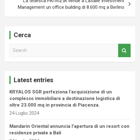
La tedesca PATRIZIA vende a LaSalle Investment
Management un office building di 8.600 mq a Berlino
Cerca
S
e
a
r
c
Latest entries
h
KRYALOS SGR perfeziona l’acquisizione di un
complesso immobiliare a destinazione logistica di
oltre 23.000 mq in provincia di Piacenza.
24 Luglio 2024
Mandarin Oriental annuncia l’apertura di un resort con
residenze private a Bali