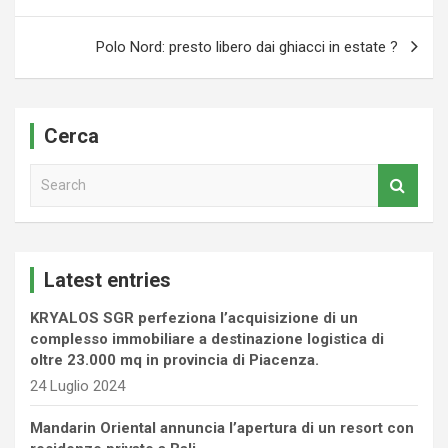
Polo Nord: presto libero dai ghiacci in estate ?
Cerca
S
e
a
r
c
Latest entries
h
KRYALOS SGR perfeziona l’acquisizione di un
complesso immobiliare a destinazione logistica di
oltre 23.000 mq in provincia di Piacenza.
24 Luglio 2024
Mandarin Oriental annuncia l’apertura di un resort con