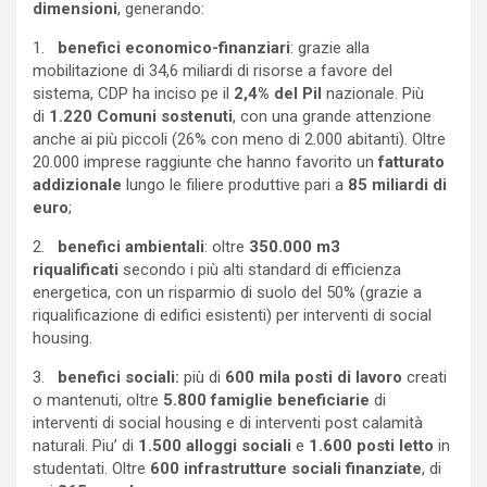
dimensioni
, generando:
1.
benefici economico-finanziari
: grazie alla
mobilitazione di 34,6 miliardi di risorse a favore del
sistema, CDP ha inciso pe il
2,4% del Pil
nazionale. Più
di
1.220 Comuni sostenuti
, con una grande attenzione
anche ai più piccoli (26% con meno di 2.000 abitanti). Oltre
20.000 imprese raggiunte che hanno favorito un
fatturato
addizionale
lungo le filiere produttive pari a
85 miliardi di
euro
;
2.
benefici ambientali
: oltre
350.000 m3
riqualificati
secondo i più alti standard di efficienza
energetica, con un risparmio di suolo del 50% (grazie a
riqualificazione di edifici esistenti) per interventi di social
housing.
3.
benefici sociali:
più di
600 mila posti di lavoro
creati
o mantenuti, oltre
5.800 famiglie beneficiarie
di
interventi di social housing e di interventi post calamità
naturali. Piu’ di
1.500 alloggi sociali
e
1.600 posti letto
in
studentati. Oltre
600 infrastrutture sociali finanziate
, di