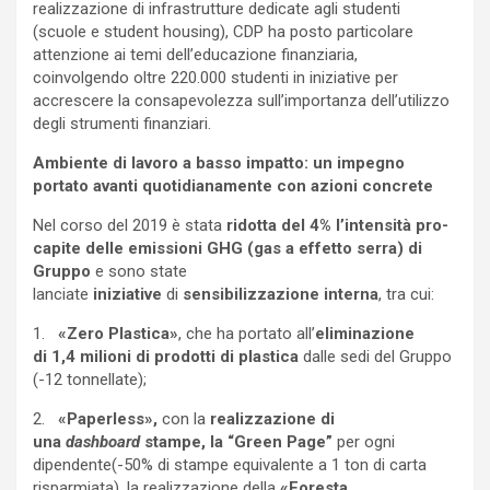
realizzazione di infrastrutture dedicate agli studenti
(scuole e student housing), CDP ha posto particolare
attenzione ai temi dell’educazione finanziaria,
coinvolgendo oltre 220.000 studenti in iniziative per
accrescere la consapevolezza sull’importanza dell’utilizzo
degli strumenti finanziari.
Ambiente di lavoro a basso impatto: un impegno
portato avanti quotidianamente con azioni concrete
Nel corso del 2019 è stata
ridotta del 4% l’intensità pro-
capite delle emissioni GHG (gas a effetto serra) di
Gruppo
e sono state
lanciate
iniziative
di
sensibilizzazione interna
, tra cui:
1.
«Zero Plastica»
, che ha portato all’
eliminazione
di
1,4 milioni di prodotti di plastica
dalle sedi del Gruppo
(-12 tonnellate);
2.
«Paperless»,
con la
realizzazione di
una
dashboard
stampe, la “Green Page”
per ogni
dipendente(-50% di stampe equivalente a 1 ton di carta
risparmiata), la realizzazione della
«Foresta