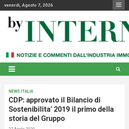
Skip
venerdì, Agosto 7, 2026
to
content
Notizie e commenti dal industria immobiliare italiana e
By Internews
internazionale
NEWS ITALIA
CDP: approvato il Bilancio di
Sostenibilita’ 2019 il primo della
storia del Gruppo