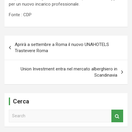
per un nuovo incarico professionale.
Fonte : CDP
Navigazione
Aprirà a settembre a Roma il nuovo UNAHOTELS
articoli
Trastevere Roma
Union Investment entra nel mercato alberghiero in
Scandinavia
Cerca
S
e
a
r