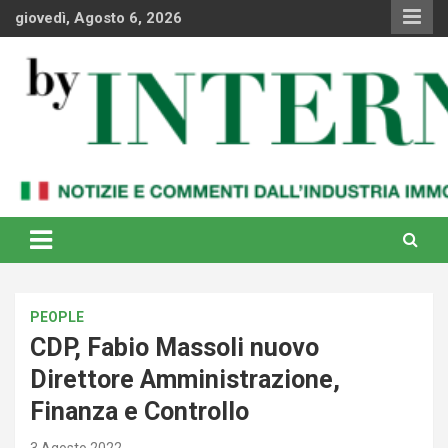
Skip
giovedì, Agosto 6, 2026
to
content
Notizie e commenti dal industria immobiliare italiana e
By Internews
internazionale
PEOPLE
CDP, Fabio Massoli nuovo
Direttore Amministrazione,
Finanza e Controllo