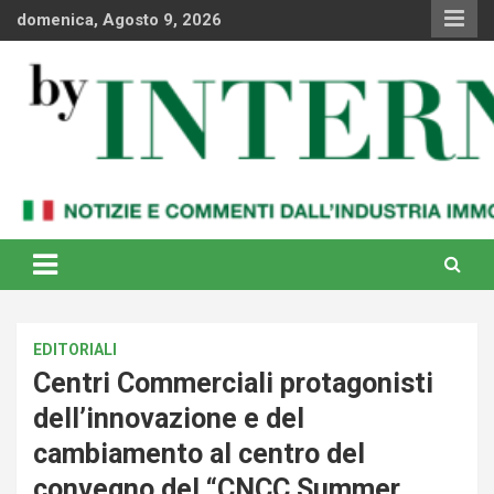
Skip
domenica, Agosto 9, 2026
to
content
Notizie e commenti dal industria immobiliare italiana e
By Internews
internazionale
EDITORIALI
Centri Commerciali protagonisti
dell’innovazione e del
cambiamento al centro del
convegno del “CNCC Summer