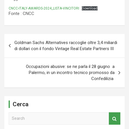
CNCC-ITALY-AWARDS-2024_LISTA-VINCITORI
Download
Fonte : CNCC
Navigazione
Goldman Sachs Alternatives raccoglie oltre 3,4 miliardi
articoli
di dollari con il fondo Vintage Real Estate Partners III
Occupazioni abusive: se ne parla il 28 giugno a
Palermo, in un incontro tecnico promosso da
Confedilizia
Cerca
S
e
a