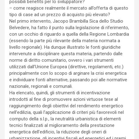
possibili benefits per lo sviluppatore?
– come reagisce realmente il mercato all’offerta di questo
tipo di case ad un prezzo di acquisto più elevato?
Nel primo intervento, Jacopo Brambilla Sica dello Studio
Belvedere, ha fatto il punto sulla legislazione di riferimento,
con un occhio di riguardo a quella della Regione Lombardia
(essendo la parte più rilevante della materia normata a
livello regionale). Ha dunque illustrato le fonti giuridiche
intervenute a disciplinare questa materia, partendo dalle
norme di diritto comunitario, ovvero i vari strumenti
utilizzati dall’Unione Europea (direttive, regolamenti, etc.)
principalmente con lo scopo di arginare la crisi energetica
e individuare fonti alternative, passando poi alle normative
nazionale, regionali e comunali.
Ha elencato, quindi, gli strumenti di incentivazione
introdotti al fine di promuovere azioni virtuose tese al
raggiungimento degli obiettivi del rendimento energetico
nell’edilizia, quali l’applicazione di criteri più favorevoli nel
computo della s.l.p., la neutralità urbanistica di elementi
tecnici finalizzati al miglioramento della prestazione
energetica dell’edificio, la riduzione degli oneri di
urbanizzazione, gli incentivi fiscali ed energetici ed i premi