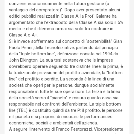
conviene economicamente nella futura gestione (a
vantaggio del compratore)”. Dopo aver presentato alcuni
edifici pubblici realizzati in Classe A, la Prof. Galante ha
argomentato che l’extracosto della Classe A sia solo il 5%
medio e che il dilemma ormai sia solo tra costruire in
Classe A o A+.
Si è invece soffermato sul concetto di “sostenibilità” Gian
Paolo Perini ,della TecnoIniziative, partendo dal principio
della “triple bottom line”, definizione coniata nel 1994 da
John Elkington. La sua tesi sosteneva che le imprese
dovrebbero operare seguendo tre distinte linee: la prima, è
la tradizionale previsione del profitto aziendale, la “bottom
line” del profitto e perdite. La seconda è la linea di una
società che operi per le persone, dunque socialmente
responsabile in tutte le sue operazioni. La terza è la linea
della società verso il “pianeta” e misura quanto essa sia
responsabile nei confronti dell’ambiente. La triple bottom
line (TBL) è costituito quindi da tre P: il profitto, le persone
e il pianeta e si propone di misurare le performances
economiche, sociali e ambientali dell’azienda.
A seguire l’intervento di Franco Festorazzi, Vicepresidente