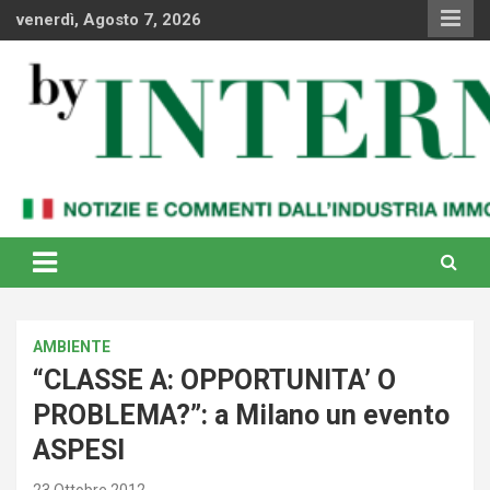
Skip
venerdì, Agosto 7, 2026
to
content
Notizie e commenti dal industria immobiliare italiana e
By Internews
internazionale
AMBIENTE
“CLASSE A: OPPORTUNITA’ O
PROBLEMA?”: a Milano un evento
ASPESI