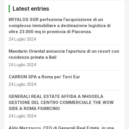
c
Latest entries
h
KRYALOS SGR perfeziona l’acquisizione di un
complesso immobiliare a destinazione logistica di
oltre 23.000 mq in provincia di Piacenza.
24 Luglio 2024
Mandarin Oriental annuncia l’apertura di un resort con
residenze private a Bali
24 Luglio 2024
CARRON SPA a Roma per Torri Eur
24 Luglio 2024
GENERALI REAL ESTATE AFFIDA A NHOODLA
GESTIONE DEL CENTRO COMMERCIALE THE WOW
SIDE A ROMA FIUMICINO
24 Luglio 2024
Aldo Mazzocco, CEO di Generali Real Estate, in una