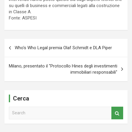
su quelli di business e commerciali legati alla costruzione
in Classe A.
Fonte: ASPESI
Navigazione
Who's Who Legal premia Olaf Schmidt e DLA Piper
articoli
Milano, presentato il "Protocollo Hines degli investimenti
immobiliari responsabili"
Cerca
S
e
a
r