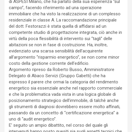
di ASPESI Milano, che ha parlato della sua esperienza “sul
campo”, facendo riferimento ad una operazione
immobiliare che ha visto la realizzazione di un complesso
residenziale in classe A. La raccomandazione principale
del dott. Festorazzi è stata quella di affidarsi ad un
competente studio di progettazione integrata, ciò anche in
virtù della poca flessibilità di intervento sui “tagli” delle
abitazioni se non in fase di costruzione. Ha, inoltre,
evidenziato una scarsa sensibilità dell’acquirente
all’argomento “risparmio energetico”, se non come minor
costo della gestione corrente dell’edificio.
Argomento ripreso da Roberto Busso, Amministratore
Delegato di Abaco Servizi (Gruppo Gabetti) che ha
espresso il parere che ormai la categoria del rendimento
energetico sia essenziale anche nel rapporto commerciale
e che la problematica vada vista in una logica globale di
posizionamento strategico dell’immobile, di talchè anche
gli strumenti di diagnosi dovrebbero essere molto affinati,
passando da un concetto di “certificazione energetica” a
uno di “audit energetico”.
E’ seguito un ampio dibattito, nel corso del quale gli
intervenuti hanno posto quesiti sia sugli aspetti tecnici che