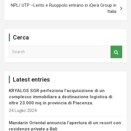
NPL/ UTP –Lento e Ruoppolo entrano in iQera Group in
Italia
Cerca
S
e
a
r
c
Latest entries
h
KRYALOS SGR perfeziona l’acquisizione di un
complesso immobiliare a destinazione logistica di
oltre 23.000 mq in provincia di Piacenza.
24 Luglio 2024
Mandarin Oriental annuncia l’apertura di un resort con
residenze private a Bali