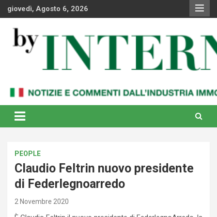
Skip
giovedì, Agosto 6, 2026
to
content
Notizie e commenti dal industria immobiliare italiana e
By Internews
internazionale
PEOPLE
Claudio Feltrin nuovo presidente
di Federlegnoarredo
2 Novembre 2020