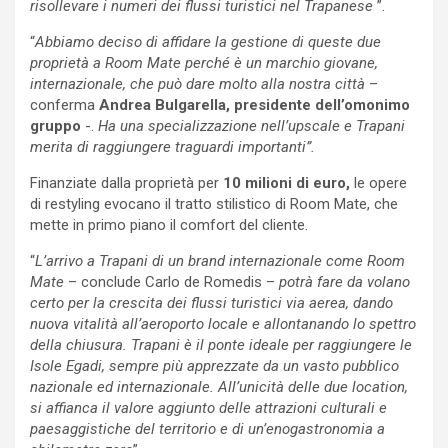
risollevare i numeri dei flussi turistici nel Trapanese
”.
“
Abbiamo deciso di affidare la gestione di queste due
proprietà a Room Mate perché è un marchio giovane,
internazionale, che può dare molto alla nostra città
–
conferma
Andrea Bulgarella, presidente dell’omonimo
gruppo
-.
Ha una specializzazione nell’upscale e Trapani
merita di raggiungere traguardi importanti”.
Finanziate dalla proprietà per
10 milioni di euro,
le opere
di restyling evocano il tratto stilistico di Room Mate, che
mette in primo piano il comfort del cliente.
“
L’arrivo a Trapani di un brand internazionale come Room
Mate
– conclude Carlo de Romedis –
potrà fare da volano
certo per la crescita dei flussi turistici via aerea, dando
nuova vitalità all’aeroporto locale e allontanando lo spettro
della chiusura. Trapani è il ponte ideale per raggiungere le
Isole Egadi, sempre più apprezzate da un vasto pubblico
nazionale ed internazionale. All’unicità delle due location,
si affianca il valore aggiunto delle attrazioni culturali e
paesaggistiche del territorio e di un’enogastronomia a