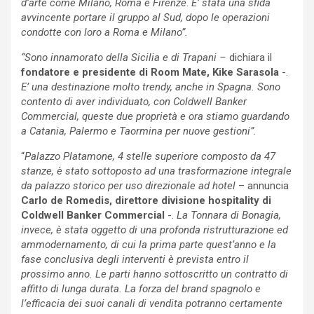
d’arte come Milano, Roma e Firenze
.
E’ stata una sfida
avvincente portare il gruppo al Sud, dopo le operazioni
condotte con loro a Roma e Milano”.
“Sono innamorato della Sicilia e di Trapani –
dichiara il
fondatore e presidente di Room Mate, Kike Sarasola
-.
E’ una destinazione molto trendy, anche in Spagna. Sono
contento di aver individuato, con Coldwell Banker
Commercial, queste due proprietà e ora stiamo guardando
a Catania, Palermo e Taormina per nuove gestioni”.
“
Palazzo Platamone, 4 stelle superiore composto da 47
stanze, è stato sottoposto ad una trasformazione integrale
da palazzo storico per uso direzionale ad hotel
– annuncia
Carlo de Romedis, direttore divisione hospitality di
Coldwell Banker Commercial
-.
La Tonnara di Bonagia,
invece, è stata oggetto di una profonda ristrutturazione ed
ammodernamento, di cui la prima parte quest’anno e la
fase conclusiva degli interventi è prevista entro il
prossimo anno. Le parti hanno sottoscritto un contratto di
affitto di lunga durata. La forza del brand spagnolo e
l’efficacia dei suoi canali di vendita potranno certamente