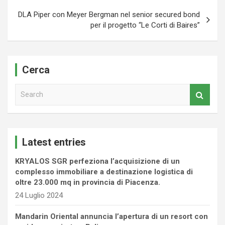
DLA Piper con Meyer Bergman nel senior secured bond
per il progetto “Le Corti di Baires”
Cerca
S
e
a
r
c
Latest entries
h
KRYALOS SGR perfeziona l’acquisizione di un
complesso immobiliare a destinazione logistica di
oltre 23.000 mq in provincia di Piacenza.
24 Luglio 2024
Mandarin Oriental annuncia l’apertura di un resort con