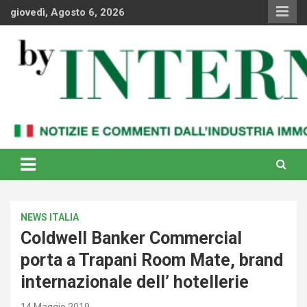
Skip
giovedì, Agosto 6, 2026
to
content
Notizie e commenti dal industria immobiliare italiana e
By Internews
internazionale
NEWS ITALIA
Coldwell Banker Commercial
porta a Trapani Room Mate, brand
internazionale dell’ hotellerie