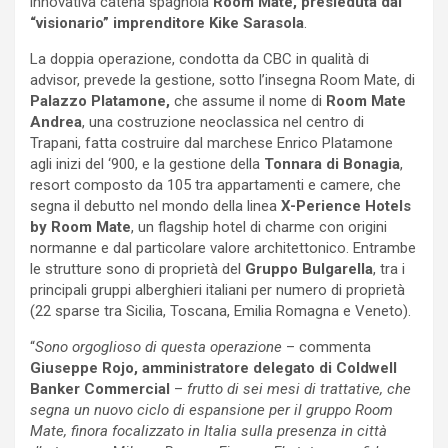
innovativa catena spagnola
Room Mate, presieduta dal
“visionario” imprenditore Kike Sarasola
.
La doppia operazione, condotta da CBC in qualità di
advisor, prevede la gestione, sotto l’insegna Room Mate, di
Palazzo Platamone,
che assume il nome di
Room Mate
Andrea
, una costruzione neoclassica nel centro di
Trapani, fatta costruire dal marchese Enrico Platamone
agli inizi del ‘900, e la gestione della
Tonnara di Bonagia
,
resort composto da 105 tra appartamenti e camere, che
segna il debutto nel mondo della linea
X-Perience Hotels
by Room Mate
, un flagship hotel di charme con origini
normanne e dal particolare valore architettonico. Entrambe
le strutture sono di proprietà del
Gruppo Bulgarella
, tra i
principali gruppi alberghieri italiani per numero di proprietà
(22 sparse tra Sicilia, Toscana, Emilia Romagna e Veneto).
“
Sono orgoglioso di questa operazione
– commenta
Giuseppe Rojo, amministratore delegato di Coldwell
Banker Commercial
–
frutto di sei mesi di trattative, che
segna un nuovo ciclo di espansione per il gruppo Room
Mate, finora focalizzato in Italia sulla presenza in città