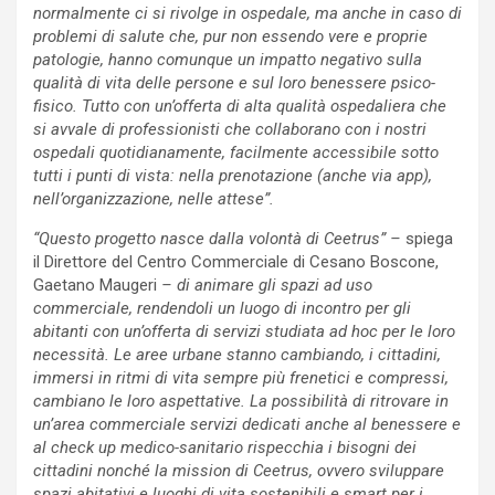
normalmente ci si rivolge in ospedale, ma anche in caso di
problemi di salute che, pur non essendo vere e proprie
patologie, hanno comunque un impatto negativo sulla
qualità di vita delle persone e sul loro benessere psico-
fisico. Tutto con un’offerta di alta qualità ospedaliera che
si avvale di professionisti che collaborano con i nostri
ospedali quotidianamente, facilmente accessibile sotto
tutti i punti di vista: nella prenotazione (anche via app),
nell’organizzazione, nelle attese”.
“Questo progetto nasce dalla volontà di Ceetrus” –
spiega
il Direttore del Centro Commerciale di Cesano Boscone,
Gaetano Maugeri
– di animare gli spazi ad uso
commerciale, rendendoli un luogo di incontro per gli
abitanti con un’offerta di servizi studiata ad hoc per le loro
necessità. Le aree urbane stanno cambiando, i cittadini,
immersi in ritmi di vita sempre più frenetici e compressi,
cambiano le loro aspettative. La possibilità di ritrovare in
un’area commerciale servizi dedicati anche al benessere e
al check up medico-sanitario rispecchia i bisogni dei
cittadini nonché la mission di Ceetrus, ovvero sviluppare
spazi abitativi e luoghi di vita sostenibili e smart per i