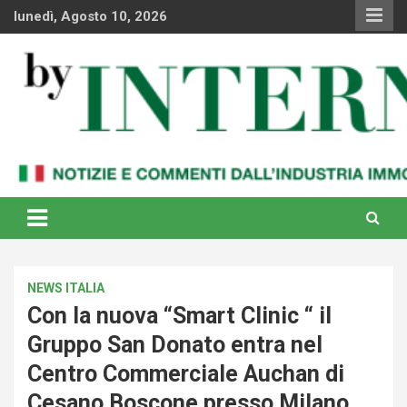
Skip
lunedì, Agosto 10, 2026
to
content
Notizie e commenti dal industria immobiliare italiana e
By Internews
internazionale
NEWS ITALIA
Con la nuova “Smart Clinic “ il
Gruppo San Donato entra nel
Centro Commerciale Auchan di
Cesano Boscone presso Milano