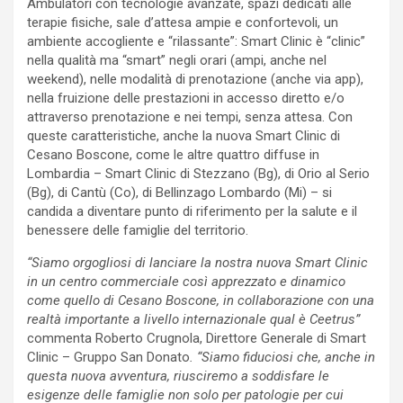
Ambulatori con tecnologie avanzate, spazi dedicati alle
terapie fisiche, sale d’attesa ampie e confortevoli, un
ambiente accogliente e “rilassante”: Smart Clinic è “clinic”
nella qualità ma “smart” negli orari (ampi, anche nel
weekend), nelle modalità di prenotazione (anche via app),
nella fruizione delle prestazioni in accesso diretto e/o
attraverso prenotazione e nei tempi, senza attesa. Con
queste caratteristiche, anche la nuova Smart Clinic di
Cesano Boscone, come le altre quattro diffuse in
Lombardia – Smart Clinic di Stezzano (Bg), di Orio al Serio
(Bg), di Cantù (Co), di Bellinzago Lombardo (Mi) – si
candida a diventare punto di riferimento per la salute e il
benessere delle famiglie del territorio.
“Siamo orgogliosi di lanciare la nostra nuova Smart Clinic
in un centro commerciale così apprezzato e dinamico
come quello di Cesano Boscone, in collaborazione con una
realtà importante a livello internazionale qual è Ceetrus”
commenta Roberto Crugnola, Direttore Generale di Smart
Clinic – Gruppo San Donato
. “Siamo fiduciosi che, anche in
questa nuova avventura, riusciremo a soddisfare le
esigenze delle famiglie non solo per patologie per cui