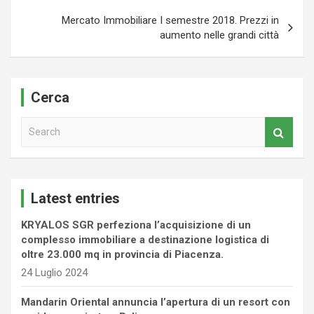
Mercato Immobiliare I semestre 2018. Prezzi in
aumento nelle grandi città
Cerca
S
e
a
r
c
Latest entries
h
KRYALOS SGR perfeziona l’acquisizione di un
complesso immobiliare a destinazione logistica di
oltre 23.000 mq in provincia di Piacenza.
24 Luglio 2024
Mandarin Oriental annuncia l’apertura di un resort con