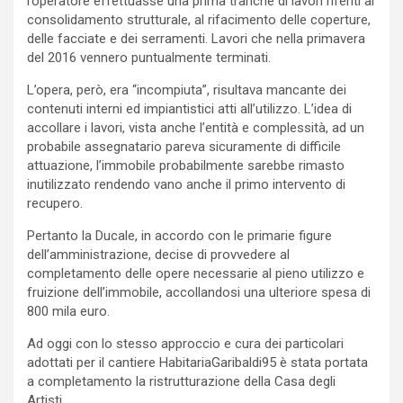
l’operatore effettuasse una prima tranche di lavori riferiti al
consolidamento strutturale, al rifacimento delle coperture,
delle facciate e dei serramenti. Lavori che nella primavera
del 2016 vennero puntualmente terminati.
L’opera, però, era “incompiuta”, risultava mancante dei
contenuti interni ed impiantistici atti all’utilizzo. L’idea di
accollare i lavori, vista anche l’entità e complessità, ad un
probabile assegnatario pareva sicuramente di difficile
attuazione, l’immobile probabilmente sarebbe rimasto
inutilizzato rendendo vano anche il primo intervento di
recupero.
Pertanto la Ducale, in accordo con le primarie figure
dell’amministrazione, decise di provvedere al
completamento delle opere necessarie al pieno utilizzo e
fruizione dell’immobile, accollandosi una ulteriore spesa di
800 mila euro.
Ad oggi con lo stesso approccio e cura dei particolari
adottati per il cantiere HabitariaGaribaldi95 è stata portata
a completamento la ristrutturazione della Casa degli
Artisti.