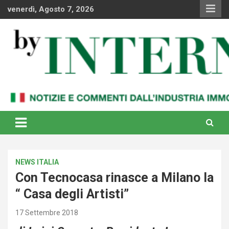
Skip
venerdì, Agosto 7, 2026
to
content
Notizie e commenti dal industria immobiliare italiana e
By Internews
internazionale
NEWS ITALIA
Con Tecnocasa rinasce a Milano la
“ Casa degli Artisti”
17 Settembre 2018