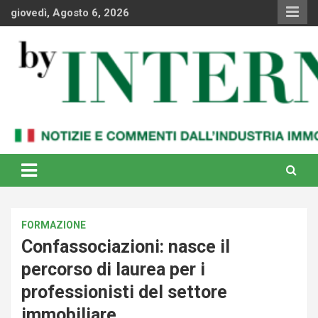
Skip
giovedì, Agosto 6, 2026
to
content
Notizie e commenti dal industria immobiliare italiana e
By Internews
internazionale
FORMAZIONE
Confassociazioni: nasce il
percorso di laurea per i
professionisti del settore
immobiliare