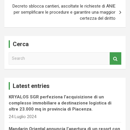
Decreto sblocca cantieri, ascoltate le richieste di ANIE
per semplificare le procedure e garantire una maggior
certezza del diritto
Cerca
S
e
a
r
c
Latest entries
h
KRYALOS SGR perfeziona l’acquisizione di un
complesso immobiliare a destinazione logistica di
oltre 23.000 mq in provincia di Piacenza.
24 Luglio 2024
Mandarin Oriental annuncia l’apertura di un resort con