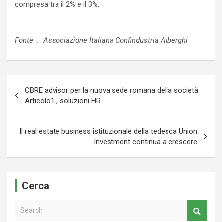
compresa tra il 2% e il 3%.
Fonte :
Associazione Italiana Confindustria Alberghi
Navigazione
CBRE advisor per la nuova sede romana della società
articoli
Articolo1 , soluzioni HR
Il real estate business istituzionale della tedesca Union
Investment continua a crescere
Cerca
S
e