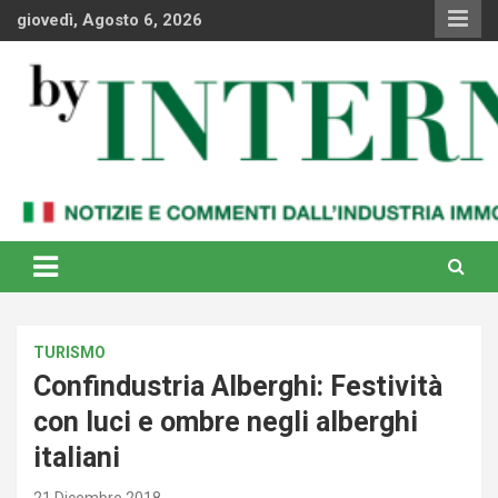
Skip
giovedì, Agosto 6, 2026
to
content
Notizie e commenti dal industria immobiliare italiana e
By Internews
internazionale
TURISMO
Confindustria Alberghi: Festività
con luci e ombre negli alberghi
italiani