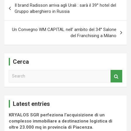
Navigazione
Il brand Radisson arriva agli Urali : sarà il 39° hotel del
articoli
Gruppo alberghiero in Russia
Un Convegno WM CAPITAL nell’ ambito del 34° Salone
del Franchising a Milano
Cerca
S
e
a
r
c
Latest entries
h
KRYALOS SGR perfeziona l’acquisizione di un
complesso immobiliare a destinazione logistica di
oltre 23.000 mq in provincia di Piacenza.