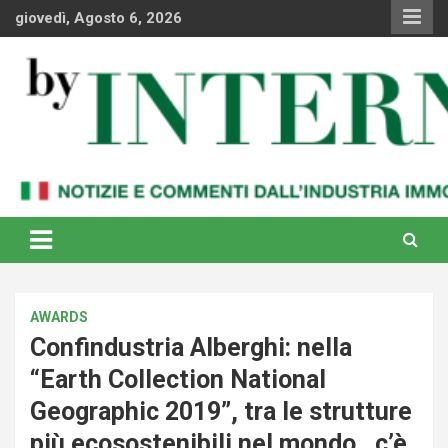
Skip
giovedì, Agosto 6, 2026
to
content
Notizie e commenti dal industria immobiliare italiana e
By Internews
internazionale
AWARDS
Confindustria Alberghi: nella
“Earth Collection National
Geographic 2019”, tra le strutture
più ecosostenibili nel mondo , c’è