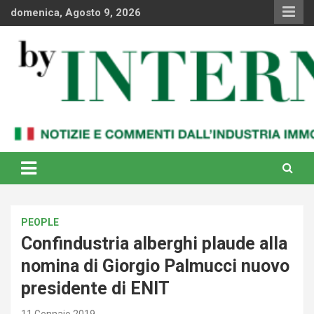
Skip
domenica, Agosto 9, 2026
to
content
Notizie e commenti dal industria immobiliare italiana e
By Internews
internazionale
PEOPLE
Confindustria alberghi plaude alla
nomina di Giorgio Palmucci nuovo
presidente di ENIT