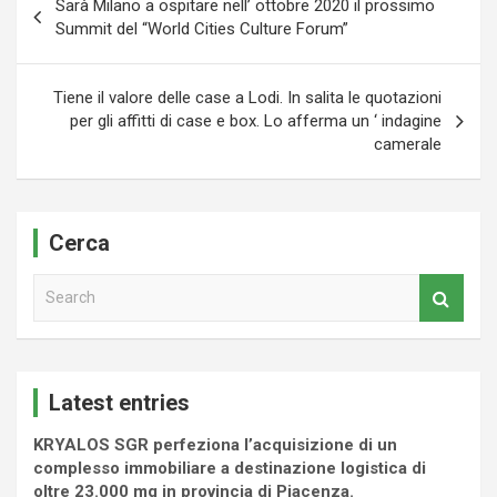
Sarà Milano a ospitare nell’ ottobre 2020 il prossimo
articoli
Summit del “World Cities Culture Forum”
Tiene il valore delle case a Lodi. In salita le quotazioni
per gli affitti di case e box. Lo afferma un ‘ indagine
camerale
Cerca
S
e
a
r
c
Latest entries
h
KRYALOS SGR perfeziona l’acquisizione di un
complesso immobiliare a destinazione logistica di
oltre 23.000 mq in provincia di Piacenza.