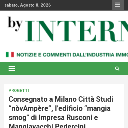
Skip
sabato, Agosto 8, 2026
to
content
Notizie e commenti dal industria immobiliare italiana e
By Internews
internazionale
PROGETTI
Consegnato a Milano Città Studi
“nòvAmpère”, l’edificio “mangia
smog” di Impresa Rusconi e
Mangiavacchi Pedercini