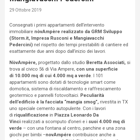
29 Ottobre 2019
Consegnati i primi appartamenti dell’intervento
immobiliare
nòvAmpère
r
ealizzato da GRM Sviluppo
(Storm.it, Impresa Rusconi e Mangiavacchi
Pedercini)
nel rispetto dei tempi prestabiliti di cantiere ed
esattamente due anni dopo dall’inizio dei lavori.
NòvAmpère,
progettato dallo studio
Beretta Associati,
si
trova al civico 56 di Via Ampere,
con una superficie
di
10.000 mq di cui 4.000 mq a verde
. I 101
appartamenti sono dotati di tecnologie smart come
domotica, sistema di riscaldamento e raffrescamento
geotermico e pannelli fotovoltaici.
Peculiarità
dell’edificio è la facciata “mangia smog”,
rivestita in TX
uno speciale cemento autopulente. Con i lavori
di
riqualificazione
in
Piazza Leonardo Da
Vinci
realizzati a scomputo d’oneri e i
suoi 4.000 mq di
verde
– con una fontana al centro, panchine e una zona
giochi per bimbi –
novAmpére
contribuisce anche a