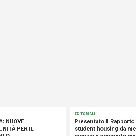
EDITORIALI
A: NUOVE
Presentato il Rapporto 
NITÀ PER IL
student housing da me
RIO
nicchia a comparto mat