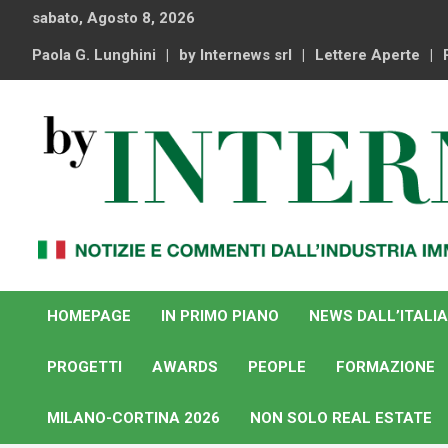
Skip
sabato, Agosto 8, 2026
to
content
Paola G. Lunghini
by Internews srl
Lettere Aperte
Notizie e commenti dal industria immobiliare italiana e
By Internews
internazionale
HOMEPAGE
IN PRIMO PIANO
NEWS DALL’ITALIA
PROGETTI
AWARDS
PEOPLE
FORMAZIONE
MILANO-CORTINA 2026
NON SOLO REAL ESTATE