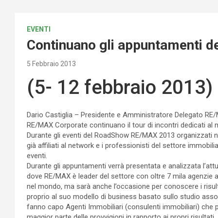
EVENTI
Continuano gli appuntamenti
5 Febbraio 2013
(5- 12 febbraio 2013)
Dario Castiglia – Presidente e Amministratore Delegato RE/
RE/MAX Corporate continuano il tour di incontri dedicati al mo
Durante gli eventi del RoadShow RE/MAX 2013 organizzati nel 
già affiliati al network e i professionisti del settore immobil
eventi.
Durante gli appuntamenti verrà presentata e analizzata l’attua
dove RE/MAX è leader del settore con oltre 7 mila agenzie aff
nel mondo, ma sarà anche l’occasione per conoscere i risultat
proprio al suo modello di business basato sullo studio assoc
fanno capo Agenti Immobiliari (consulenti immobiliari) che p
maggior parte delle provvigioni in rapporto ai propri risultati.