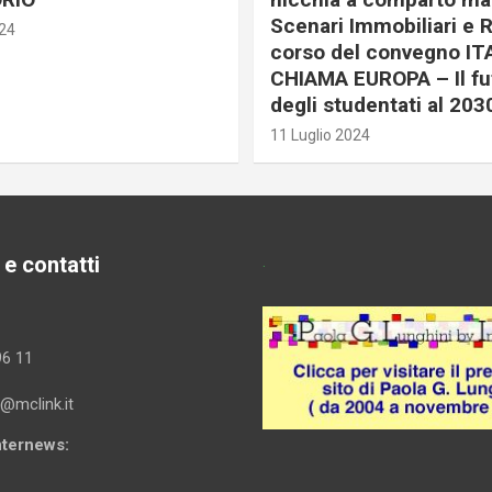
Scenari Immobiliari e R
024
corso del convegno IT
CHIAMA EUROPA – Il fu
degli studentati al 203
11 Luglio 2024
 e contatti
.
96 11
i@mclink.it
Internews: