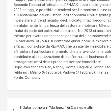
Secondo l’analisi effettuata da RE/MAX, dopo il calo genera
2008 ad oggi, è possibile attendersi per il prossimo futuro u
sull’andamento dei cicli storici dell’economia e sulla spinta p
Il persistere di trend negativi degli indicatori macroecono
inevitabilmente la ripartenza del settore immobiliare. Ulteri
mutui da parte dei potenziali acquirenti. Nel 2013 si assiste
mentre per avere una tendenza positiva delle compravendite 
Il RoadShow RE/MAX si conferma quindi come la migliore o
efficaci, consigliate da RE/MAX, che un agente immobiliare
affrontare il particolare momento che sta vivendo il mercato
contribuire alla realizzazione di una formula di business di 
protagonisti attivi della ripresa del settore immobiliare.
Dopo aver toccato Bari, Napoli, Roma, Cagliari e Torino il tou
febbraio), Milano (6 febbraio), Padova (7 febbraio), Firenze 
Fonte: Company
Navigazione
Il Qatar compra il “Martinez “ di Cannes e altri