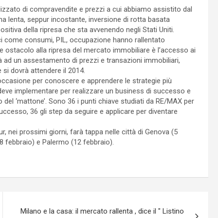
lizzato di compravendite e prezzi a cui abbiamo assistito dal
na lenta, seppur incostante, inversione di rotta basata
ositiva della ripresa che sta avvenendo negli Stati Uniti.
mici come consumi, PIL, occupazione hanno rallentato
ore ostacolo alla ripresa del mercato immobiliare è l’accesso ai
rà ad un assestamento di prezzi e transazioni immobiliari,
si dovrà attendere il 2014.
ccasione per conoscere e apprendere le strategie più
 deve implementare per realizzare un business di successo e
 del ‘mattone’. Sono 36 i punti chiave studiati da RE/MAX per
successo, 36 gli step da seguire e applicare per diventare
r, nei prossimi giorni, farà tappa nelle città di Genova (5
(8 febbraio) e Palermo (12 febbraio).
Milano e la casa: il mercato rallenta , dice il " Listino