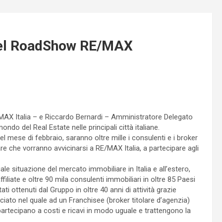
 del RoadShow RE/MAX
MAX Italia – e Riccardo Bernardi – Amministratore Delegato
ndo del Real Estate nelle principali città italiane.
mese di febbraio, saranno oltre mille i consulenti e i broker
iare che vorranno avvicinarsi a RE/MAX Italia, a partecipare agli
le situazione del mercato immobiliare in Italia e all’estero,
iliate e oltre 90 mila consulenti immobiliari in oltre 85 Paesi
i ottenuti dal Gruppo in oltre 40 anni di attività grazie
iato nel quale ad un Franchisee (broker titolare d’agenzia)
artecipano a costi e ricavi in modo uguale e trattengono la