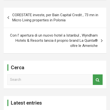
Navigazione
CORESTATE investe, per Bain Capital Credit , 73 mn in
articoli
Micro Living properties in Polonia
Con l’ apertura di un nuovo hotel a Istanbul , Wyndham
Hotels & Resorts lancia il proprio brand La Quinta®
oltre le Americhe
Cerca
S
e
a
r
c
Latest entries
h