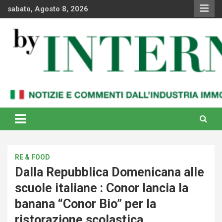
Skip
sabato, Agosto 8, 2026
to
content
Notizie e commenti dal industria immobiliare italiana e
By Internews
internazionale
RE & FOOD
Dalla Repubblica Domenicana alle
scuole italiane : Conor lancia la
banana “Conor Bio” per la
ristorazione scolastica