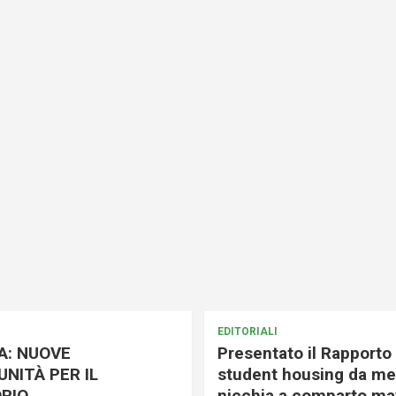
EDITORIALI
A: NUOVE
Presentato il Rapporto 
NITÀ PER IL
student housing da me
RIO
nicchia a comparto mat