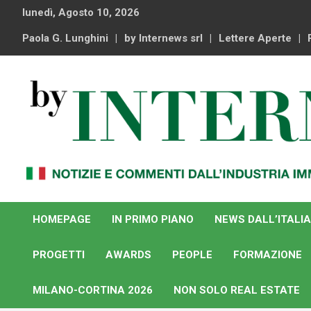
Skip
lunedì, Agosto 10, 2026
to
content
Paola G. Lunghini
by Internews srl
Lettere Aperte
Notizie e commenti dal industria immobiliare italiana e
By Internews
internazionale
HOMEPAGE
IN PRIMO PIANO
NEWS DALL’ITALIA
PROGETTI
AWARDS
PEOPLE
FORMAZIONE
MILANO-CORTINA 2026
NON SOLO REAL ESTATE