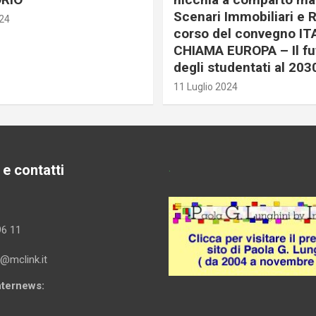
Scenari Immobiliari e R
024
corso del convegno IT
CHIAMA EUROPA – Il fu
degli studentati al 203
11 Luglio 2024
 e contatti
.
96 11
i@mclink.it
Internews: