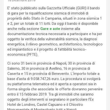
18 Dicembre 2018
E’ stato pubblicato sulla Gazzetta Ufficiale (GURI) il bando
di gara per la riqualificazione sismica di immobili di
proprietà dello Stato in Campania, situati in zona sismica 1
e 2, per un totale di 11 lotti. Da oggi il bando è disponibile
anche nella sezione
Gare e aste
insieme alla
documentazione tecnica necessaria a partecipare e ha per
oggetto la verifica della vulnerabilità sismica, la diagnosi
energetica, il rilievo geometrico, architettonico, tecnologico
ed impiantistico e il progetto di fattibilità tecnico-
economica (PFTE).
Ci sono 31 beni in provincia di Napoli, 30 in provincia di
Salerno, 30 in provincia di Avellino, 16 in provincia di
Caserta e 15 in provincia di Benevento. L’importo totale a
base d’asta di 9.058.747,26 euro. La procedura si svolgerà
su piattaforma telematica ed è aperta a operatori sia in
forma singola che associata: le offerte dovranno pervenire
entro il 15 febbraio 2019. Tra gli immobili che saranno
oggetto degli interventi si segnalano in particolare l’Ex
Hotel de Londres, Castel Capuano e il Chiostro
Monumentale di Monteoliveto tutti a Napoli.