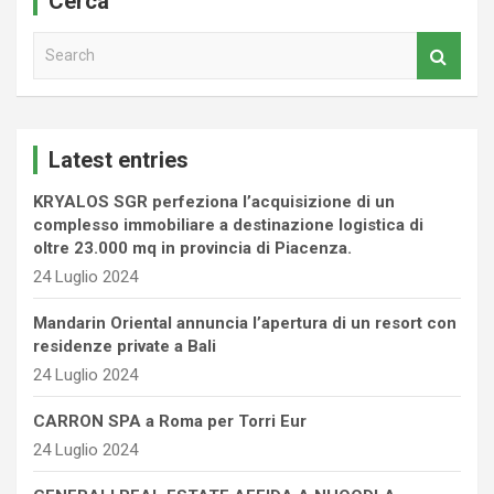
Cerca
S
e
a
r
c
Latest entries
h
KRYALOS SGR perfeziona l’acquisizione di un
complesso immobiliare a destinazione logistica di
oltre 23.000 mq in provincia di Piacenza.
24 Luglio 2024
Mandarin Oriental annuncia l’apertura di un resort con
residenze private a Bali
24 Luglio 2024
CARRON SPA a Roma per Torri Eur
24 Luglio 2024