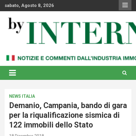
Skip
sabato, Agosto 8, 2026
to
content
Notizie e commenti dal industria immobiliare italiana e
By Internews
internazionale
NEWS ITALIA
Demanio, Campania, bando di gara
per la riqualificazione sismica di
122 immobili dello Stato