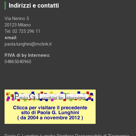
Indirizzi e contatti
Via Nerino 5
20123 Milano
Tel. 02 725 296 11
email:
paola.lunghini@mclink.it
P.IVA di by Internews:
04865040960
.
Paola G. Lunghini è anche Direttore Responsabile di “Economia