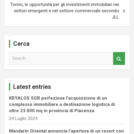
Torino, le opportunità per gli investimenti immobiliari nei
settori emergenti e nel settore commerciale secondo
JLL
Cerca
S
e
a
r
c
Latest entries
h
KRYALOS SGR perfeziona l’acquisizione di un
complesso immobiliare a destinazione logistica di
oltre 23.000 mq in provincia di Piacenza.
24 Luglio 2024
Mandarin Oriental annuncia l’apertura di un resort con