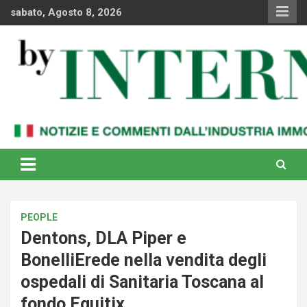
Skip
sabato, Agosto 8, 2026
to
content
Notizie e commenti dal industria immobiliare italiana e
By Internews
internazionale
PEOPLE
Dentons, DLA Piper e
BonelliErede nella vendita degli
ospedali di Sanitaria Toscana al
fondo Equitix