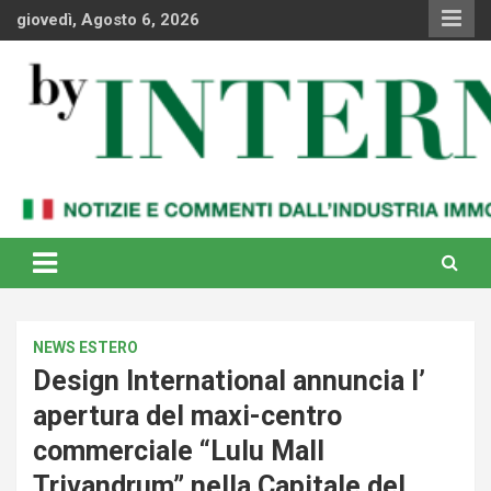
Skip
giovedì, Agosto 6, 2026
to
content
Notizie e commenti dal industria immobiliare italiana e
By Internews
internazionale
NEWS ESTERO
Design International annuncia l’
apertura del maxi-centro
commerciale “Lulu Mall
Trivandrum” nella Capitale del