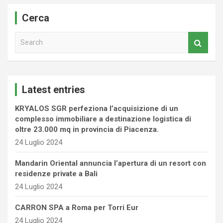
Cerca
S
e
a
r
c
Latest entries
h
KRYALOS SGR perfeziona l’acquisizione di un
complesso immobiliare a destinazione logistica di
oltre 23.000 mq in provincia di Piacenza.
24 Luglio 2024
Mandarin Oriental annuncia l’apertura di un resort con
residenze private a Bali
24 Luglio 2024
CARRON SPA a Roma per Torri Eur
24 Luglio 2024