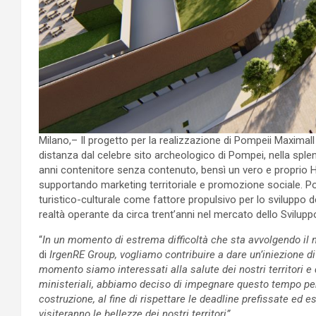
Milano,– Il progetto per la realizzazione di Pompeii Maximal
distanza dal celebre sito archeologico di Pompei, nella spl
anni contenitore senza contenuto, bensì un vero e proprio Hu
supportando marketing territoriale e promozione sociale. Pom
turistico-culturale come fattore propulsivo per lo sviluppo
realtà operante da circa trent’anni nel mercato dello Svilup
“
In un momento di estrema difficoltà che sta avvolgendo il
di
IrgenRE Group, vogliamo contribuire a dare un’iniezione di
momento siamo interessati alla salute dei nostri territori e de
ministeriali, abbiamo deciso di impegnare questo tempo per
costruzione, al fine di rispettare le deadline prefissate ed es
visiteranno le bellezze dei nostri territori”