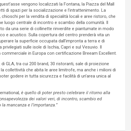
quest’asse vengono localizzati la Fontana, la Piazza del Mall
tti di spazi per la socializzazione e l’intrattenimento. La
 chioschi per la vendita di specialità locali e aree ristoro, che
 luogo centrale di incontro e scambio della comunità. Il
to da una serie di collinette rinverdite e piantumate in modo
o e acustico. Sulla copertura del centro prenderà vita un
perare la superficie occupata dall’impronta a terra e di
 privilegiati sulle isole di Ischia, Capri e sul Vesuvio. Il
ra commerciale in Europa con certificazione Breeam Excellent.
i GLA, tra cui 200 brand, 30 ristoranti, sale di proiezione
 collettività che abita le aree limitrofe, ma anche i milioni di
oter godere in tutta sicurezza e facilità di un’area unica al
ernational
, è quello di poter presto celebrare il ritorno alla
nsapevolezza dei valori veri, di incontro, scambio ed
o la mancanza e l’importanza.”