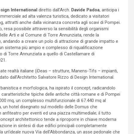
sign International
diretto dall’Arch.
Davide Padoa
, anticipa i
erciale ad alta valenza turistica, dedicato a visitatori
g, attratti anche dalla vicinanza concreta agli scavi di Pompei.
o, resa possibile attraverso la sensibilità degli organismi
elle Arti e al Comune di Torre Annunziata, rende la
e, andando a creare un polo di attrazione di grande impatto e
 un sistema più ampio e complesso di riqualificazione
rto di Torre Annunziata a quello di Castellamare di
021.
cate realtà italiane (iDeas – strutture, Manens-Tifs – impianti,
dato dall’Architetto Salvatore Rizzo di Design International.
 urbanistica e morfologica, ha ispirato il concept, radicandolo
le caratteristiche tipiche delle antiche città romane e di Pompei
00.000 mq, un complesso multifunzionale di 67.440 mq al
, un hotel disegnato sul modello delle Domus che
anfiteatro per eventi ed una piazza multimediale; il tutto
Il concept architettonico tende a riproporre in chiave moderna
azione in sintesi di due edifici principali completamente
oro da un’ideale nuova Via dell’Abbondanza, un asse pedonale che