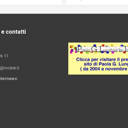
 e contatti
.
96 11
i@mclink.it
Internews: