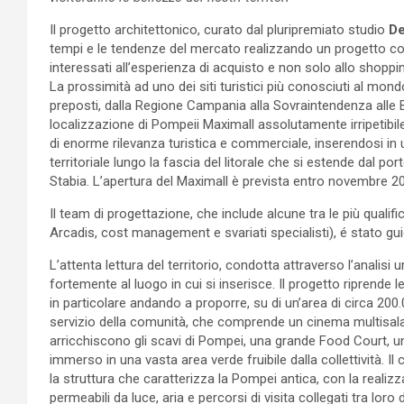
Il progetto architettonico, curato dal pluripremiato studio
De
tempi e le tendenze del mercato realizzando un progetto comm
interessati all’esperienza di acquisto e non solo allo shoppin
La prossimità ad uno dei siti turistici più conosciuti al mond
preposti, dalla Regione Campania alla Sovraintendenza alle B
localizzazione di Pompeii Maximall assolutamente irripetibil
di enorme rilevanza turistica e commerciale, inserendosi in
territoriale lungo la fascia del litorale che si estende dal po
Stabia. L’apertura del Maximall è prevista entro novembre 2
Il team di progettazione, che include alcune tra le più qualifi
Arcadis, cost management e svariati specialisti), é stato gui
L’attenta lettura del territorio, condotta attraverso l’analisi
fortemente al luogo in cui si inserisce. Il progetto riprende 
in particolare andando a proporre, su di un’area di circa 2
servizio della comunità, che comprende un cinema multisala
arricchiscono gli scavi di Pompei, una grande Food Court, un 
immerso in una vasta area verde fruibile dalla collettività. 
la struttura che caratterizza la Pompei antica, con la realizz
permeabili da luce, aria e percorsi di visita collegati tra l