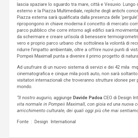
lascia spaziare lo sguardo tra mare, città e Vesuvio. Lungo 
esterno e la Piazza Multimediale, repliche degli antichi conce
Piazza esterna sarà qualificata dalla presenza delle ‘pergule’,
ripropongono in chiave moderna il concetto di mercato come
parco pubblico che corre intorno agli edifici sarà movimenta
da schermare e creare un’isola di benessere termoigrometric
vero e proprio parco urbano che sottolinea la volontà di recu
ridurre l’impatto ambientale, oltre a offrire nuovi punti di vista
Pompeii Maximall punta a divenire il primo progetto di natu
Ad usufruire di un nuovo sistema di servizi e dei 42 mila mq d
cinematografica e cinque mila posti auto, non sarà soltanto la
visitatori internazionali che troveranno strutture idonee per p
mondo.
“Il nostro augurio,
aggiunge
Davide Padoa
CEO di Design Int
vita normale in Pompeii Maximall, con gioia ed una nuova co
arricchimento culturale, dei quali oggi più che mai sentiam
Fonte : Design International