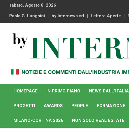
Skip
sabato, Agosto 8, 2026
to
content
Paola G. Lunghini
by Internews srl
Lettere Aperte
Notizie e commenti dal industria immobiliare italiana e
By Internews
internazionale
HOMEPAGE
IN PRIMO PIANO
NEWS DALL’ITALIA
PROGETTI
AWARDS
PEOPLE
FORMAZIONE
MILANO-CORTINA 2026
NON SOLO REAL ESTATE