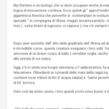
Ma Stefano è un biologo che si deve occupare anche di marke
logica di innovazione continua. Ecco quindi gli “ approfondime
gigantesca finestra che permette di contemplare le evoluzi
speciale “ in compagnia di Ulisse, magari accarezzandolo sot
foto ( extra-ticket di ingresso, ci capisce ), ma c’è sempre l
Dopo aver assistito dall’ alto della gradinata dell’ Arena ad 
è incredibile come queste creature eseguano i loro salti fuor 
sincronia di un bravo corpo di ballo ) verrebbe voglia anch
alla vetrata di cui sopra.
Oggi, c’è in visita una troupe televisiva, e l’ addestratrice fa a
telecamere. Obbedienti ai comandi delle mani della ragazza, m
contiene nove milioni di litri d’ acqua salata) e fanno piroe
di 60 km/ora.
Visti così da vicino vicino, i loro grandi occhi sono buoni, e
-Che belli che sono, osservo , commossa e affascinata.