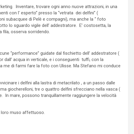
ting. Inventare, trovare ogni anno nuove attrazioni, in una
nti con l’ esperto” presso la “vetrata dei delfini” (
oni subacquee di Pelè e compagni), ma anche la “ foto
to lo sguardo vigile dell’ addestratore. E’ costosetta, la
a fila, osserva sorridendo.
alcune “performance” guidate dal fischietto dell’ addestratore (
dall’ acqua in verticale, e i conseguenti tuffi, con la
e a me di farmi fare la foto con Ulisse. Ma Stefano mi conduce
vvicinare i delfini alla lastra di metacrilato , a un passo dalle
a giocherelloni, tre o quattro delfini sfrecciano nella vasca (
tte. In mare, possono tranquillamente raggiungere la velocità
 il loro muso affettuoso.