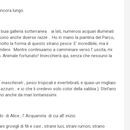
ancora lungo.
uia galleria sotterranea : ai lati, numerosi acquari illuminati
i sono anche diverse
razze
. Ho in mano la piantina del Parco,
olto la forma di questo strano pesce. E’ incredibile, ma è
ondere. Mentre continuiamo a camminare verso l’ uscita, mi
. Animale fortunato! Invecchierà qui, senza che nessuno la
i mascherati
, pesci tropicali e invertebrati; e quasi un migliaio
ino azzurri… e io che li credevo solo color della sabbia ). Stefano
no anche da mari lontanissimi.
di Alice , l’ Acquarista di cui all’ inizio.
rovigli di fili e cavi , strane luci, strani rumori, strano