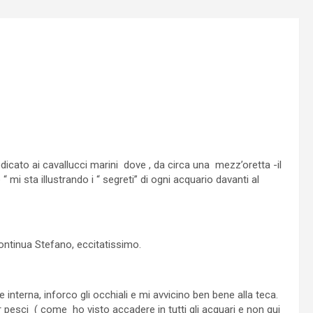
 dedicato ai cavallucci marini dove , da circa una mezz’oretta -il
 mi sta illustrando i “ segreti” di ogni acquario davanti al
 continua Stefano, eccitatissimo.
e interna, inforco gli occhiali e mi avvicino ben bene alla teca.
esci ( come ho visto accadere in tutti gli acquari e non qui