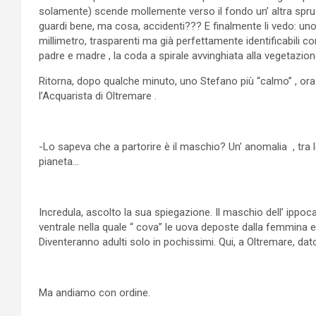
solamente) scende mollemente verso il fondo un’ altra spruz
guardi bene, ma cosa, accidenti??? E finalmente li vedo: uno
millimetro, trasparenti ma già perfettamente identificabili
padre e madre , la coda a spirale avvinghiata alla vegetazio
Ritorna, dopo qualche minuto, uno Stefano più “calmo” , ora
l’Acquarista di Oltremare .
-Lo sapeva che a partorire è il maschio? Un’ anomalia , tra l
pianeta…
Incredula, ascolto la sua spiegazione. Il maschio dell’ ip
ventrale nella quale “ cova” le uova deposte dalla femmina e,
Diventeranno adulti solo in pochissimi. Qui, a Oltremare, dat
Ma andiamo con ordine.