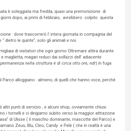
ornata è soleggiata ma fredda, quasi una premonizione di
 giorni dopo, ai primi di febbraio, avrebbero colpito questa
cione : dove trascorrerò l’ intera giornata in compagnia del
dietro le quinte”, solo gli animali e noi.
 migliaia di visitatori che ogni giorno Oltremare attira durante
 maglietta, magari reduci dai sollazzi dell’ adiacente
permanenza nella struttura è di circa otto ore, ndr
) in fuga
e al Parco alloggiano : almeno, di quelli che hanno voce, perché
 altri punti di servizio , e alcuni shop, ovviamente chiusi.
i tornelli e ci dirigiamo subito verso la maggior attrazione
“ casa” di Ulisse ( il maschio dominante, mascotte del Parco) e
iamano Zeus, Blu, Cleo, Candy e Pelè ( che in realtà è una