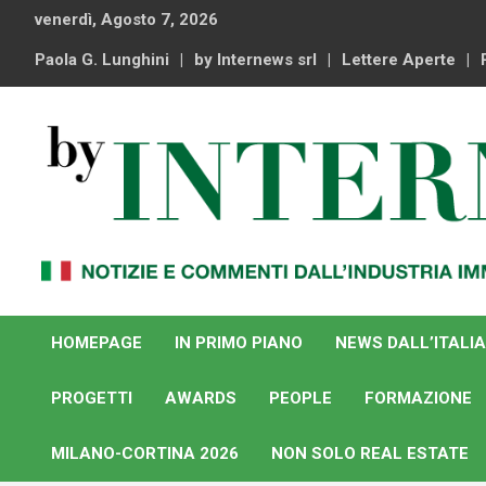
Skip
venerdì, Agosto 7, 2026
to
content
Paola G. Lunghini
by Internews srl
Lettere Aperte
Notizie e commenti dal industria immobiliare italiana e
By Internews
internazionale
HOMEPAGE
IN PRIMO PIANO
NEWS DALL’ITALIA
PROGETTI
AWARDS
PEOPLE
FORMAZIONE
MILANO-CORTINA 2026
NON SOLO REAL ESTATE