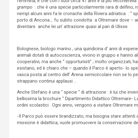
femmina, e che con i suoi circa 47 anni è la più vecchierella
grampo
: che è una specie particolarmente rara di delfino,
riempì alcuni anni fa le cronache della Riviera adriatica : “ 
porto di Ancona , fu subito condotta a Oltremare dove – am
diventare anche lei un’ attrazione quasi al pari di Ulisse.
Bolognese, biologo marino , una quindicina d’ anni di esperi
animali dotati di autocoscienza, vivono in gruppo e hanno all
cooperativi, ma anche “ opportunisti” ; molto organizzati, ha
esistano, ed è chiaro che – quando il Parco è aperto- lo spe
vasca posta al centro dell’ Arena semicircolare non se lo perde
strappano continui applausi …
Anche Stefano è una “ specie “ di attrazione : è lui che inve
bellissima la brochure “ Dipartimento Didattico Oltremare- Lud
ordini scolastici . Ogni anno, vengono a visitare Oltremare mol
-Il Parco può essere brandizzato, ma bisogna stare attenti a
missione è didattica, vuole promuovere la conservazione del m