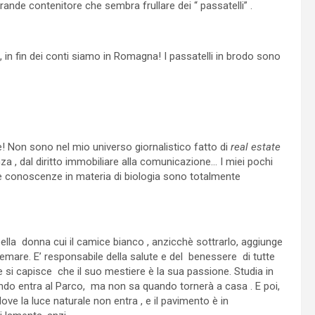
nde contenitore che sembra frullare dei “ passatelli” .
n fin dei conti siamo in Romagna! I passatelli in brodo sono
 Non sono nel mio universo giornalistico fatto di
real estate
nanza , dal diritto immobiliare alla comunicazione… I miei pochi
 mie conoscenze in materia di biologia sono totalmente
 bella donna cui il camice bianco , anzicchè sottrarlo, aggiunge
ltremare. E’ responsabile della salute e del benessere di tutte
; e si capisce che il suo mestiere è la sua passione. Studia in
ando entra al Parco, ma non sa quando tornerà a casa . E poi,
ve la luce naturale non entra , e il pavimento è in