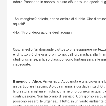
odore. Passando in mezzo a tutto ciò, noto una specie di gra
-Ah, mangime? chiedo, senza ombra di dubbio. Che diamine, i
squisiti!
-No, filtro di depurazione degli acquari.
Ops… meglio far domande piuttosto che esprimere certezze!
e di tutto ciò che gira loro intorno, dall’ urbanistica alla fi
studi di scienze, al liceo classico, sono lontanissimi, e le
inadeguate.
Il mondo di Alice
. Arriva lei. L’ Acquarista è una giovane e
un particolare fascino. Biologa marina, è qui dagli inizi di O
le creature, migliaia e migliaia, che vivono qui negli acquari 
continuazione. Non ha orario di servizio. Ogni giorno sa qu
possono esserci le urgenze… Il tutto, in un vasto ambiente do