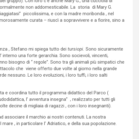
 del gruppo). Con loro c’è anche Mary G., una cucciola di
 normalmente non addomesticabile. La storia di Mary G.
spiaggiatasi” piccolissima, e con la madre moribonda , nel
orosamente curata – riuscì a sopravvivere e a fiorire, sino a
enza , Stefano mi spiega tutto dei
tursiopi.
Sono sicuramente
’ interno una forte gerarchia. Sono socievoli, vincenti,
nno bisogno di “ regole”. Sono tra gli animali più simpatici che
ttacolo che viene offerto due volte al giorno nella grande
 nessuno. Le loro evoluzioni, i loro tuffi, i loro salti
nta e coordina tutto il programma didattico del Parco (
odidattica, l’ avventura insegna” , realizzato per tutti gli
te decine di migliaia di ragazzi , con i loro insegnanti).
d associare il marchio ai nostri contenuti. La nostra
are , in particolare l’ Adriatico, e della sua popolazione.