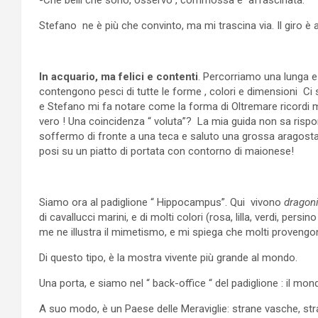
Stefano ne è più che convinto, ma mi trascina via. Il giro è 
In acquario, ma felici e contenti
. Percorriamo una lunga e b
contengono pesci di tutte le forme , colori e dimensioni C
e Stefano mi fa notare come la forma di Oltremare ricordi m
vero ! Una coincidenza “ voluta”? La mia guida non sa risp
soffermo di fronte a una teca e saluto una grossa aragosta
posi su un piatto di portata con contorno di maionese!
Siamo ora al padiglione “ Hippocampus”. Qui vivono
dragon
di cavallucci marini, e di molti colori (rosa, lilla, verdi, pers
me ne illustra il mimetismo, e mi spiega che molti provengo
Di questo tipo, è la mostra vivente più grande al mondo.
Una porta, e siamo nel “ back-office “ del padiglione : il mondo 
A suo modo, è un Paese delle Meraviglie: strane vasche, strani g