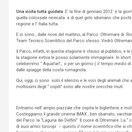
Una visita tutta guidata
.E’ la fine di gennaio 2012 e la gi
quella colossale nevicata e di quel gelo siberiano che pochi
regione e l’ Italia tutta.
E io sono , dalle nove del mattino, al Parco Oltremare di Ric
Team Tecnico Scientifico del Parco stesso. Vedrò Oltremare “ 
Il Parco, infatti, in questa stagione è chiuso al pubblico, e le
la stagione estiva le posso solamente immaginare. In short e
celeberrimo “ Aquafan”, o per un giorno (
il tempo medio di 
dalle spiagge della costa romagnola.
Qui, oggi, ci sono solo il silenzio e le voci degli animali ch
moltissimi degli “ ospiti” sono alle nostre orecchie muti.
Entriamo nell’ ampio piazzale che ospita le biglietterie e molti
Costeggiamo il grande cinema IMAX , ben sbarrato, varchiamo 
del Parco: la “Laguna dei Delfini”. Il cuore di Oltremare. La 
di suoi amici
tursiopi – questo il nome scientifico-
che si ch