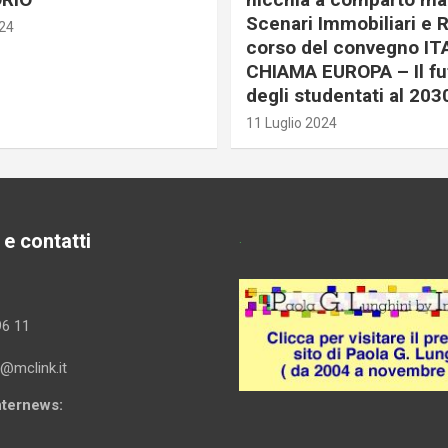
Scenari Immobiliari e R
024
corso del convegno IT
CHIAMA EUROPA – Il fu
degli studentati al 203
11 Luglio 2024
 e contatti
.
96 11
i@mclink.it
Internews: