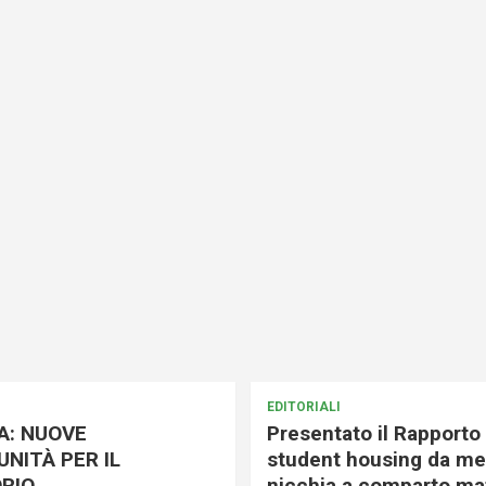
EDITORIALI
A: NUOVE
Presentato il Rapporto 
NITÀ PER IL
student housing da me
RIO
nicchia a comparto mat