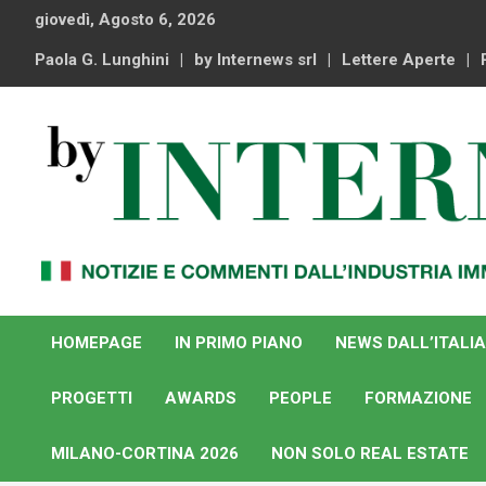
Skip
giovedì, Agosto 6, 2026
to
content
Paola G. Lunghini
by Internews srl
Lettere Aperte
Notizie e commenti dal industria immobiliare italiana e
By Internews
internazionale
HOMEPAGE
IN PRIMO PIANO
NEWS DALL’ITALIA
PROGETTI
AWARDS
PEOPLE
FORMAZIONE
MILANO-CORTINA 2026
NON SOLO REAL ESTATE