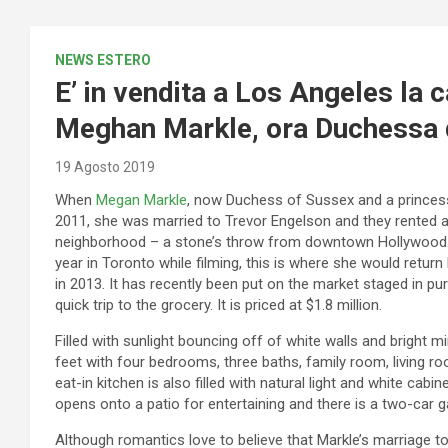
NEWS ESTERO
E’ in vendita a Los Angeles la c
Meghan Markle, ora Duchessa 
19 Agosto 2019
When
Megan Markle
, now Duchess of Sussex and a princess 
2011, she was married to Trevor Engelson and they rented
neighborhood – a stone’s throw from downtown Hollywood. T
year in Toronto while filming, this is where she would retur
in 2013. It has recently been put on the market staged in pu
quick trip to the grocery. It is priced at $1.8 million.
Filled with sunlight bouncing off of white walls and bright 
feet with four bedrooms, three baths, family room, living roo
eat-in kitchen is also filled with natural light and white ca
opens onto a patio for entertaining and there is a two-car g
Although romantics love to believe that Markle’s marriage to 