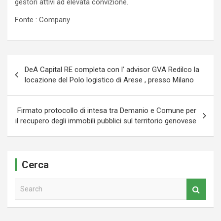
gestori attivi ad elevata convizione.
Fonte : Company
Navigazione
DeA Capital RE completa con l’ advisor GVA Redilco la
articoli
locazione del Polo logistico di Arese , presso Milano
Firmato protocollo di intesa tra Demanio e Comune per
il recupero degli immobili pubblici sul territorio genovese
Cerca
S
e
a
r