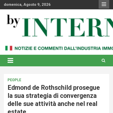
Skip
domenica, Agosto 9, 2026
to
content
Notizie e commenti dal industria immobiliare italiana e
By Internews
internazionale
PEOPLE
Edmond de Rothschild prosegue
la sua strategia di convergenza
delle sue attività anche nel real
estate