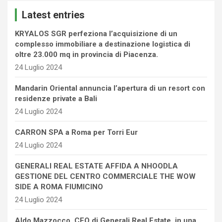
c
Latest entries
h
KRYALOS SGR perfeziona l’acquisizione di un
complesso immobiliare a destinazione logistica di
oltre 23.000 mq in provincia di Piacenza.
24 Luglio 2024
Mandarin Oriental annuncia l’apertura di un resort con
residenze private a Bali
24 Luglio 2024
CARRON SPA a Roma per Torri Eur
24 Luglio 2024
GENERALI REAL ESTATE AFFIDA A NHOODLA
GESTIONE DEL CENTRO COMMERCIALE THE WOW
SIDE A ROMA FIUMICINO
24 Luglio 2024
Aldo Mazzocco, CEO di Generali Real Estate, in una