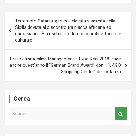
Navigazione
Terremoto Catania, geologi: elevata sismicità della
articoli
Sicilia dovuta allo scontro tra placca africana ed
euroasiatica. È a rischio il patrimonio architettonico e
culturale
Prelios Immobilien Management a Expo Real 2018 vince
anche quest’anno il “German Brand Award” con il “LAGO
Shopping Center” di Costanza
Cerca
S
e
a
r
c