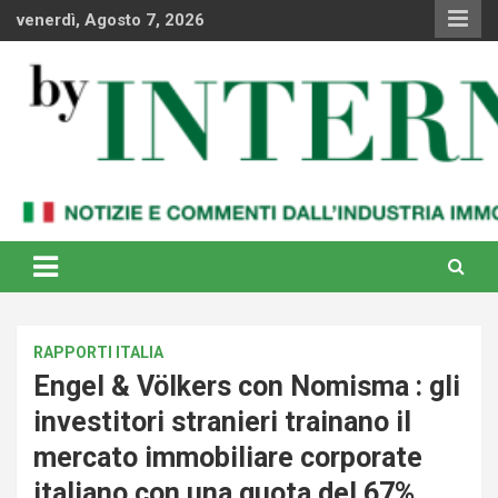
Skip
venerdì, Agosto 7, 2026
to
content
Notizie e commenti dal industria immobiliare italiana e
By Internews
internazionale
RAPPORTI ITALIA
Engel & Völkers con Nomisma : gli
investitori stranieri trainano il
mercato immobiliare corporate
italiano con una quota del 67%