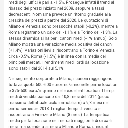
medi degli uffici è pari a -1,5%. Prosegue infatti il trend al
ribasso dei prezzi iniziato nel 2008, seppure a tassi
decrescenti. Nomisma prevede un ritorno graduale alla
crescita dei prezzi a partire dal 2020. Le quotazioni di
Milano e Venezia sono pressoché stabili (-0,2%), mentre a
Roma registrano un calo del -1,1% e a Torino del -1,8%. La
stessa dinamica si ha per i canoni medi (-1% annuo). Solo
Milano mostra una variazione media positiva dei canoni
(+1,4%). Variazioni lievi si riscontrano a Torino e Venezia,
circa -0,5%. Roma (-1,5%) è in linea con la media dei
principali mercati. I rendimenti medi lordi da locazione
sono stabili dal 2014 sul 5,1%.
Nel segmento corporate a Milano, i canoni raggiungono
tuttavia quota 500-600 euro/mq/anno nelle prime location
e 375-500 euro/mq/anno nelle excellent location. I tempi
medi di vendita passano dai 10,8 mesi del 2014 (picco
massimo dell’attuale ciclo immobiliare) a 9,3 mesi nel
primo semestre 2018. I migliori tempi di vendita si
riscontrano a Firenze e Milano (8 mesi). La tempistica
media per la locazione nei mercati maggiori è di circa 6
mesi, ma scende a 5 mesi a Milano e Roma, principali