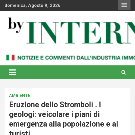
Skip
domenica, Agosto 9, 2026
to
content
Notizie e commenti dal industria immobiliare italiana e
By Internews
internazionale
AMBIENTE
Eruzione dello Stromboli . I
geologi: veicolare i piani di
emergenza alla popolazione e ai
turisti