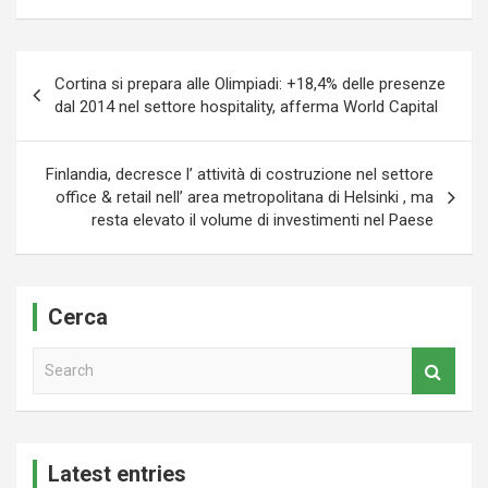
Navigazione
Cortina si prepara alle Olimpiadi: +18,4% delle presenze
articoli
dal 2014 nel settore hospitality, afferma World Capital
Finlandia, decresce l’ attività di costruzione nel settore
office & retail nell’ area metropolitana di Helsinki , ma
resta elevato il volume di investimenti nel Paese
Cerca
S
e
a
r
c
Latest entries
h