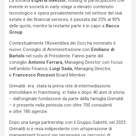
La società
Esperia Investor
, holding di partecipazioni che
investe in società in early-stage a elevato contenuto
tecnologico e opera prevalentemente nel settore del real
estate e dei financial services, è passata dal 35% al 90%
delle quote, mentre la restante parte è in capo a
Racco
Group
.
Contestualmente l’Assemblea dei Soci ha nominato il
nuovo Consiglio di Amministrazione con
Emiliano di
Bartolo
nel ruolo di Presidente. Fanno parte del
consiglio
Antonio Ferrara,
Managing Director con focus
nell’ambito Finance,
Luigi Sada,
Managing Director,
e
Francesco Ronzoni
Board Member.
Grimaldi era stata la prima rete di intermediazione
immobiliare in franchising in Italia e dopo 40 anni di storia
– dall’originale fondazione da parte della famiglia Grimaldi
– è presente nella penisola con oltre 700 consulenti
e oltre 180 agenzie.
Dopo una lunga partnership con il Gruppo Gabetti, nel 2023
Grimaldi si è resa indipendente con un’operazione di
management buyout per perseguire un percorso di