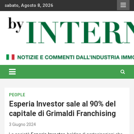
Skip
sabato, Agosto 8, 2026
to
content
Notizie e commenti dal industria immobiliare italiana e
By Internews
internazionale
PEOPLE
Esperia Investor sale al 90% del
capitale di Grimaldi Franchising
3 Giugno 2024