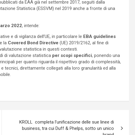
pubblicati da EAA già nel settembre 2017, seguiti dalla
utazione Statistica (ESSVM) nel 2019 anche a fronte di una
 marzo 2022
, intende:
tive e di vigilanza dell’UE, in particolare le
EBA guidelines
e la
Covered Bond Directive
(UE) 2019/2162, al fine di
alutazione statistica in questi contesti.
di di valutazione statistica
per scopi specifici
, ponendo una
rincipali per quanto riguarda il rispettivo grado di complessità,
ecnici, direttamente collegati alla loro granularità ed alla
obile.
KROLL completa l’unificazione delle sue linee di
business, tra cui Duff & Phelps, sotto un unico
brand