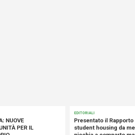
EDITORIALI
A: NUOVE
Presentato il Rapporto 
NITÀ PER IL
student housing da me
RIO
nicchia a comparto mat