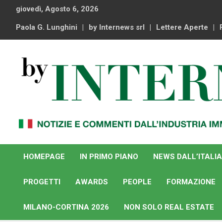
Skip
giovedì, Agosto 6, 2026
to
content
Paola G. Lunghini
by Internews srl
Lettere Aperte
Notizie e commenti dal industria immobiliare italiana e
By Internews
internazionale
HOMEPAGE
IN PRIMO PIANO
NEWS DALL’ITALIA
PROGETTI
AWARDS
PEOPLE
FORMAZIONE
MILANO-CORTINA 2026
NON SOLO REAL ESTATE