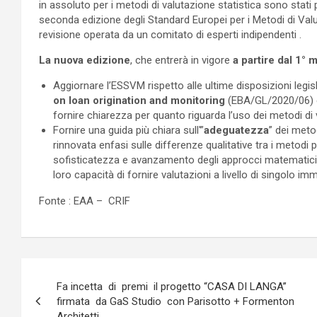
in assoluto per i metodi di valutazione statistica sono stati 
seconda edizione degli Standard Europei per i Metodi di Val
revisione operata da un comitato di esperti indipendenti .
La nuova edizione
, che entrerà in vigore
a partire dal 1°
Aggiornare l’ESSVM rispetto alle ultime disposizioni legisla
on loan origination and monitoring
(EBA/GL/2020/06) 
fornire chiarezza per quanto riguarda l’uso dei metodi di v
Fornire una guida più chiara sull'”
adeguatezza
” dei meto
rinnovata enfasi sulle differenze qualitative tra i metodi p
sofisticatezza e avanzamento degli approcci matematici e t
loro capacità di fornire valutazioni a livello di singolo imm
Fonte : EAA – CRIF
Navigazione
Fa incetta di premi il progetto “CASA DI LANGA”
articoli
firmata da GaS Studio con Parisotto + Formenton
Architetti