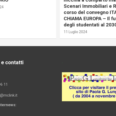
Scenari Immobiliari e R
024
corso del convegno IT
CHIAMA EUROPA – Il fu
degli studentati al 203
11 Luglio 2024
 e contatti
.
96 11
i@mclink.it
Internews: