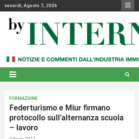
Skip
venerdì, Agosto 7, 2026
to
content
Notizie e commenti dal industria immobiliare italiana e
By Internews
internazionale
FORMAZIONE
Federturismo e Miur firmano
protocollo sull’alternanza scuola
– lavoro