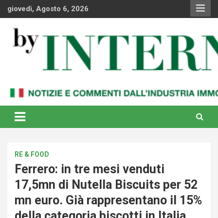
Skip
giovedì, Agosto 6, 2026
to
content
Notizie e commenti dal industria immobiliare italiana e
By Internews
internazionale
RE & FOOD
Ferrero: in tre mesi venduti
17,5mn di Nutella Biscuits per 52
mn euro. Già rappresentano il 15%
della categoria biscotti in Italia.