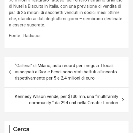
90 milioni il fatturato “atteso” da Ferrero nell’anno di lancio
di Nutella Biscuits in Italia, con una previsione di vendita di
piu’ di 25 milioni di sacchetti venduti in dodici mesi. Stime
che, stando ai dati degli ultimi giorni – sembrano destinate
a essere superate.
Fonte : Radiocor
Navigazione
“Galleria” di Milano, asta record per i negozi. I locali
articoli
assegnati a Dior e Fendi sono stati battuti all’incanto
rispettivamente per 5 e 2,4 milioni di euro
Kennedy Wilson vende, per $130 mn, una “multifamily
community “ da 294 unit nella Greater London
Cerca