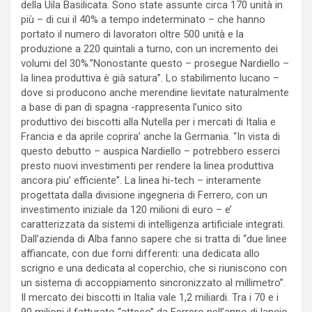
della Uila Basilicata. Sono state assunte circa 170 unità in
più – di cui il 40% a tempo indeterminato – che hanno
portato il numero di lavoratori oltre 500 unità e la
produzione a 220 quintali a turno, con un incremento dei
volumi del 30%.”Nonostante questo – prosegue Nardiello –
la linea produttiva è già satura”. Lo stabilimento lucano –
dove si producono anche merendine lievitate naturalmente
a base di pan di spagna -rappresenta l’unico sito
produttivo dei biscotti alla Nutella per i mercati di Italia e
Francia e da aprile coprira’ anche la Germania. “In vista di
questo debutto – auspica Nardiello – potrebbero esserci
presto nuovi investimenti per rendere la linea produttiva
ancora piu’ efficiente”. La linea hi-tech – interamente
progettata dalla divisione ingegneria di Ferrero, con un
investimento iniziale da 120 milioni di euro – e’
caratterizzata da sistemi di intelligenza artificiale integrati.
Dall’azienda di Alba fanno sapere che si tratta di “due linee
affiancate, con due forni differenti: una dedicata allo
scrigno e una dedicata al coperchio, che si riuniscono con
un sistema di accoppiamento sincronizzato al millimetro”.
Il mercato dei biscotti in Italia vale 1,2 miliardi. Tra i 70 e i