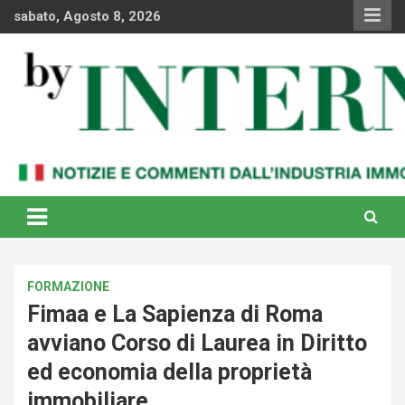
Skip
sabato, Agosto 8, 2026
to
content
Notizie e commenti dal industria immobiliare italiana e
By Internews
internazionale
FORMAZIONE
Fimaa e La Sapienza di Roma
avviano Corso di Laurea in Diritto
ed economia della proprietà
immobiliare