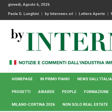
Skip
giovedì, Agosto 6, 2026
to
content
Paola G. Lunghini
by Internews srl
Lettere Aperte
Notizie e commenti dal industria immobiliare italiana e
By Internews
internazionale
HOMEPAGE
IN PRIMO PIANO
NEWS DALL’ITALIA
PROGETTI
AWARDS
PEOPLE
FORMAZIONE
MILANO-CORTINA 2026
NON SOLO REAL ESTATE