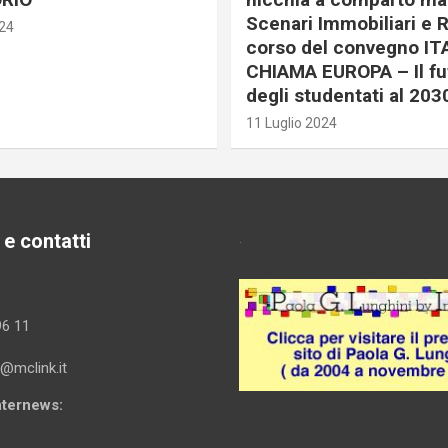
Scenari Immobiliari e R
024
corso del convegno IT
CHIAMA EUROPA – Il fu
degli studentati al 203
11 Luglio 2024
 e contatti
.
96 11
i@mclink.it
Internews: