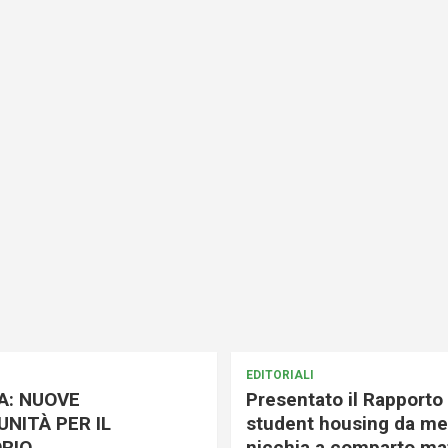
EDITORIALI
A: NUOVE
Presentato il Rapporto 
NITÀ PER IL
student housing da me
RIO
nicchia a comparto mat