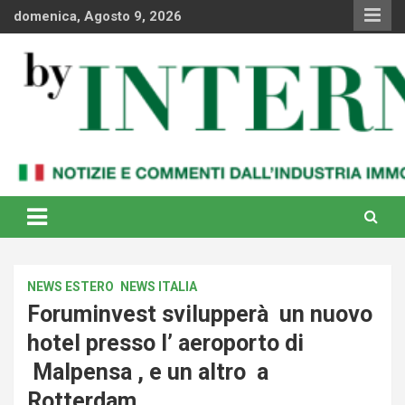
Skip
domenica, Agosto 9, 2026
to
content
Notizie e commenti dal industria immobiliare italiana e
By Internews
internazionale
NEWS ESTERO
NEWS ITALIA
Foruminvest svilupperà un nuovo
hotel presso l’ aeroporto di
Malpensa , e un altro a
Rotterdam