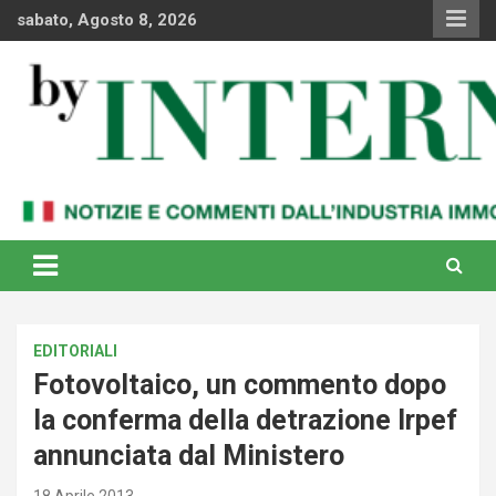
Skip
sabato, Agosto 8, 2026
to
content
Notizie e commenti dal industria immobiliare italiana e
By Internews
internazionale
EDITORIALI
Fotovoltaico, un commento dopo
la conferma della detrazione Irpef
annunciata dal Ministero