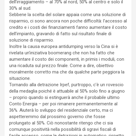
dell’irraggiamento – al 70% al nord, 50% al centro e solo il
30% al sud.
Sebbene la scelta del solare appaia come una soluzione di
risparmio, ci sono ancora non poche difficoltà: l’accesso al
credito e i costi dei finanziamenti fanno aumentare il costo
dell’impianto, gravando di fatto sul risultato finale di
soluzione di risparmio.
Inoltre la causa europea antidumping verso la Cina si è
rivelata un’iniziativa boomerang che non ha fatto che
aumentare il costo dei componenti, in primis i moduli, con
una ricaduta sul prezzo finale. Come a dire, obiettivo
moralmente corretto ma che da qualche parte peggiora la
situazione.
Tornando alla detrazione Irpef, purtroppo, c’è un rovescio
della medaglia poiché è attuabile al 50% solo fino a giugno
– proprio quando si estinguerà anche il probabile ultimo
Conto Energia – per poi rimanere permanentemente al
36%. Aiuterà lo sviluppo del residenziale certo, ma ci
aspetteremmo dal prossimo governo che fosse
prolungato al 50%. Ciò nonostante ritengo che ci sia
comunque positività nella possibilità di sgravi fiscali di
facile accesso, come le detrazioni in automatico, rispetto