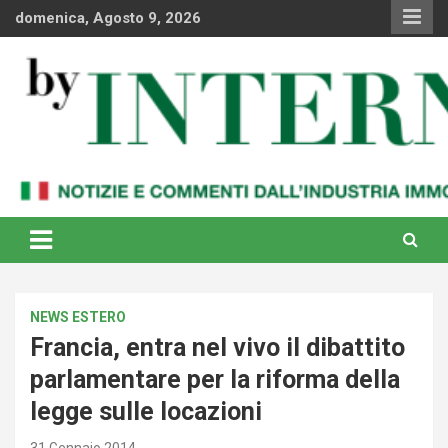
Skip
domenica, Agosto 9, 2026
to
content
Notizie e commenti dal industria immobiliare italiana e
By Internews
internazionale
NEWS ESTERO
Francia, entra nel vivo il dibattito
parlamentare per la riforma della
legge sulle locazioni