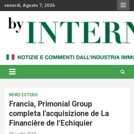
Skip
venerdì, Agosto 7, 2026
to
content
Notizie e commenti dal industria immobiliare italiana e
By Internews
internazionale
NEWS ESTERO
Francia, Primonial Group
completa l’acquisizione de La
Financière de l’Echiquier