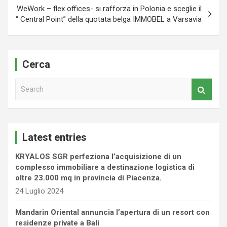
WeWork – flex offices- si rafforza in Polonia e sceglie il
“ Central Point” della quotata belga IMMOBEL a Varsavia
Cerca
S
e
a
r
c
Latest entries
h
KRYALOS SGR perfeziona l’acquisizione di un
complesso immobiliare a destinazione logistica di
oltre 23.000 mq in provincia di Piacenza.
24 Luglio 2024
Mandarin Oriental annuncia l’apertura di un resort con
residenze private a Bali