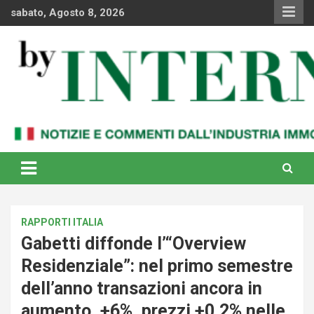
Skip
sabato, Agosto 8, 2026
to
content
Notizie e commenti dal industria immobiliare italiana e
By Internews
internazionale
RAPPORTI ITALIA
Gabetti diffonde l’“Overview
Residenziale”: nel primo semestre
dell’anno transazioni ancora in
aumento, +6%. prezzi +0,2% nelle