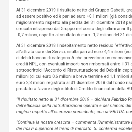
Al 31 dicembre 2019 il risultato netto del Gruppo Gabetti, graz
ad essere positivo ed è pari ad euro +0,1 milioni (già consid
miglioramento rispetto alla perdita del 31 dicembre 2018 par
crescita intrapreso dal Gruppo nel corso degli ultimi anni. Il 
-0,7 milioni, rispetto al risultato di euro -1,2 milioni del 31 
Al 31 dicembre 2018 l’indebitamento netto residuo “effettivo”
all’attività core dei Servizi, risulta pari ad euro 4,4 milioni (
di debiti bancari di categoria A che prevedono un meccanismo 
crediti NPL, con eventuali importi non rimborsati entro il 3
sottoscrittrici l’Accordo di Ristrutturazione dei Debiti in cap
milioni (di cui euro 0,6 milioni a breve termine ed 1,1 milioni
euro 2,3 milioni registrata al 31 dicembre 2018 dal fondo ris
prestato a favore degli istituti di Credito finanziatori della 
“Il risultato netto al 31 dicembre 2019 – dichiara
Fabrizio P
dell’efficacia della ristrutturazione operata e del rilancio d
migliori rispetto all’esercizio precedente, con un’EBITDA c
“Continua la nostra crescita – commenta l’Amministratore
dei ricavi superiore al trend di mercato. Si conferma eccell