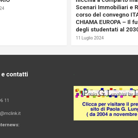
Scenari Immobiliari e R
024
corso del convegno IT
CHIAMA EUROPA – Il fu
degli studentati al 203
11 Luglio 2024
 e contatti
.
96 11
i@mclink.it
Internews: