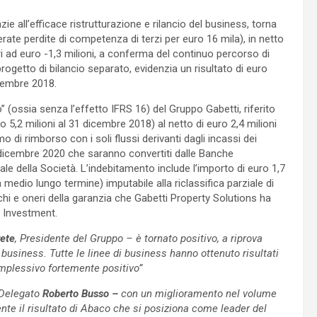
ie all’efficace ristrutturazione e rilancio del business, torna
erate perdite di competenza di terzi per euro 16 mila), in netto
i ad euro -1,3 milioni, a conferma del continuo percorso di
progetto di bilancio separato, evidenzia un risultato di euro
dicembre 2018.
 (ossia senza l’effetto IFRS 16) del Gruppo Gabetti, riferito
euro 5,2 milioni al 31 dicembre 2018) al netto di euro 2,4 milioni
di rimborso con i soli flussi derivanti dagli incassi dei
1 dicembre 2020 che saranno convertiti dalle Banche
itale della Società. L’indebitamento include l’importo di euro 1,7
 a medio lungo termine) imputabile alla riclassifica parziale di
chi e oneri della garanzia che Gabetti Property Solutions ha
BU Investment.
rete
, Presidente del Gruppo – è tornato positivo, a riprova
el business. Tutte le linee di business hanno ottenuto risultati
omplessivo fortemente positivo”
 Delegato
Roberto Busso –
con un miglioramento nel volume
ente il risultato di Abaco che si posiziona come leader del