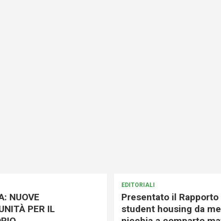
EDITORIALI
A: NUOVE
Presentato il Rapporto 
NITÀ PER IL
student housing da me
RIO
nicchia a comparto mat