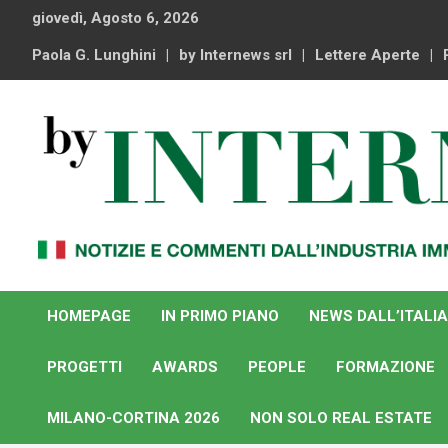
Skip
giovedì, Agosto 6, 2026
to
content
Paola G. Lunghini
by Internews srl
Lettere Aperte
Notizie e commenti dal industria immobiliare italiana e
By Internews
internazionale
HOMEPAGE
IN PRIMO PIANO
NEWS DALL’ITALIA
PROGETTI
AWARDS
PEOPLE
FORMAZIONE
MILANO-CORTINA 2026
NON SOLO REAL ESTATE