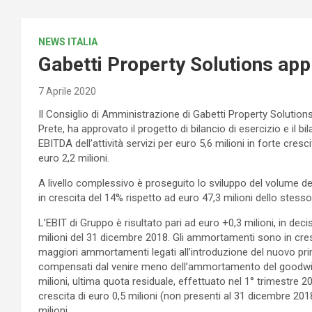
NEWS ITALIA
Gabetti Property Solutions app
7 Aprile 2020
Il Consiglio di Amministrazione di Gabetti Property Solutions S
Prete, ha approvato il progetto di bilancio di esercizio e il
EBITDA dell’attività servizi per euro 5,6 milioni in forte cres
euro 2,2 milioni.
A livello complessivo è proseguito lo sviluppo del volume dei 
in crescita del 14% rispetto ad euro 47,3 milioni dello stess
L’EBIT di Gruppo è risultato pari ad euro +0,3 milioni, in dec
milioni del 31 dicembre 2018. Gli ammortamenti sono in cresc
maggiori ammortamenti legati all’introduzione del nuovo princ
compensati dal venire meno dell’ammortamento del goodwill 
milioni, ultima quota residuale, effettuato nel 1° trimestre 2
crescita di euro 0,5 milioni (non presenti al 31 dicembre 2018
milioni.