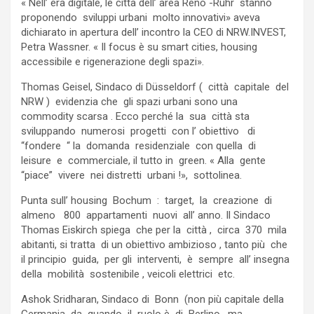
« Nell’ era digitale, le città dell’ area Reno -Ruhr stanno
proponendo sviluppi urbani molto innovativi» aveva
dichiarato in apertura dell’ incontro la CEO di NRW.INVEST,
Petra Wassner. « Il focus è su smart cities, housing
accessibile e rigenerazione degli spazi».
Thomas Geisel, Sindaco di Düsseldorf ( città capitale del
NRW ) evidenzia che gli spazi urbani sono una
commodity scarsa . Ecco perché la sua città sta
sviluppando numerosi progetti con l’ obiettivo di
“fondere “ la domanda residenziale con quella di
leisure e commerciale, il tutto in green. « Alla gente
“piace” vivere nei distretti urbani !», sottolinea.
Punta sull’ housing Bochum : target, la creazione di
almeno 800 appartamenti nuovi all’ anno. Il Sindaco
Thomas Eiskirch spiega che per la città , circa 370 mila
abitanti, si tratta di un obiettivo ambizioso , tanto più che
il principio guida, per gli interventi, è sempre all’ insegna
della mobilità sostenibile , veicoli elettrici etc.
Ashok Sridharan, Sindaco di Bonn (non più capitale della