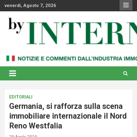
Skip
venerdì, Agosto 7, 2026
to
content
Notizie e commenti dal industria immobiliare italiana e
By Internews
internazionale
EDITORIALI
Germania, si rafforza sulla scena
immobiliare internazionale il Nord
Reno Westfalia