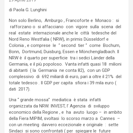
29 Aprile 2019
di Paola G. Lunghini
Non solo Berlino, Amburgo , Francoforte e Monaco : si
rafforzano o si affacciano con vigore sulla scena del
real estate internazionale anche le città tedesche del
Nord Reno Westfalia ( NRW), in primis Düsseldorf e
Colonia , e comprese le “ second tier “ come Bochum,
Bonn, Dortmund, Duisburg, Essen e Mönchengladbach. Il
NRW è il quarto per superficie tra i sedici Länder della
Germania, e il più popoloso. Vanta infatti quasi 18 milioni
di abitanti ( la Germania ne conta 82), con un GDP
complessivo di 692 miliardi di euro, pari a oltre il 21% del
totale tedesco . Il GDP per capita sfiora i 39 mila euro (
dati 2017).
Una “ grande mossa” mediatica è stata infatti
organizzata da NRW. INVEST, l’ Agenzia di sviluppo
economico della Regione , e ha avuto luogo – in ambito
della Fiera MIPIM, svoltasi lo scorso marzo a Cannes –
con un meeting davvero eccezionale e originale : sette
Sindaci si sono confrontati ( per spiegare le future