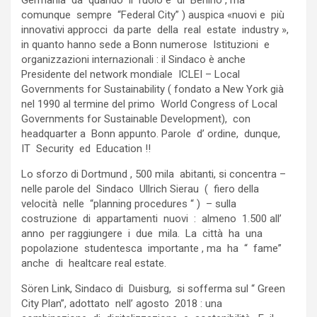
Germania da quando il ruolo è di Berlino , ma
comunque sempre “Federal City” ) auspica «nuovi e più
innovativi approcci da parte della real estate industry »,
in quanto hanno sede a Bonn numerose Istituzioni e
organizzazioni internazionali : il Sindaco è anche
Presidente del network mondiale ICLEI – Local
Governments for Sustainability ( fondato a New York già
nel 1990 al termine del primo World Congress of Local
Governments for Sustainable Development), con
headquarter a Bonn appunto. Parole d’ ordine, dunque,
IT Security ed Education !!
Lo sforzo di Dortmund , 500 mila abitanti, si concentra –
nelle parole del Sindaco Ullrich Sierau ( fiero della
velocità nelle “planning procedures “ ) – sulla
costruzione di appartamenti nuovi : almeno 1.500 all’
anno per raggiungere i due mila. La città ha una
popolazione studentesca importante , ma ha “ fame”
anche di healtcare real estate.
Sören Link, Sindaco di Duisburg, si sofferma sul “ Green
City Plan”, adottato nell’ agosto 2018 : una