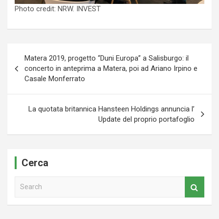
Photo credit: NRW. INVEST
Navigazione
Matera 2019, progetto “Duni Europa” a Salisburgo: il
articoli
concerto in anteprima a Matera, poi ad Ariano Irpino e
Casale Monferrato
La quotata britannica Hansteen Holdings annuncia l’
Update del proprio portafoglio
Cerca
S
e
a
r