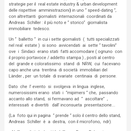
strategie per il real estate industry & urban development
delle rispettive amministrazioni
)
in uno “ speed-dating “,
con altrettanti giornalisti internazionali coordinati da
Andreas Schiller : il più noto e “ storico“ giornalista
immobiliare tedesco.
Un “ balletto “ in cui i sette giornalisti ( tutti specializzati
nel real estate ) si sono avvicendati ai sette “ tavolini”
ove i Sindaci erano stati fatti accomodare ( ognuno con
il proprio portavoce / addetto stampa ) , posti al centro
del grande e coloratissimo stand di NRW, cui facevano
capo anche una trentina di società immobiliari del
Länder , per un totale di svariate centinaia di persone.
Dato che l’ evento si svolgeva in lingua inglese,
numerosissimi erano stati i “mipimers “ che, passando
accanto allo stand, si fermavano ad “ ascoltare” ,
interessati e divertiti dall’ inconsueta presentazione….
(La foto qui in pagina “ prende “ solo il centro dello stand,
Andreas Schiller è a destra, con il microfono, ndr).