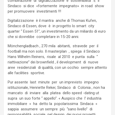
combinazione di digitalizzazione e sostenibilità . E il
Sindaco si dice «fortemente impegnato» in road show
per promuovere investimenti !!!
Digitalizzazione è il mantra anche di Thomas Kufen,
Sindaco di Essen, dove è in progetto lo smart city
quarter “ Essen 51”, un investimento da un miliardo di euro
che si dovrebbe completare in 15-20 anni.
Mönchengladbach , 270 mila abitanti, stravede per il
football ma non solo. Il masterplan , spiega il Sindaco
Hans Wilhelm Reiners, risale al 2010 e punta sulla “
riattivazione” dei brownfield , il development di nuove
aree residenziali di qualità, con un occhio sempre attento
alle facilities sportive.
Pur assente last minute per un imprevisto impegno
istituzionale, Henriette Reker, Sindaco di Colonia , non ha
mancato di inviare alla platea dello speed -dating ut
supra un suo forte “ appello”. « Auspico che l’ industria
immobiliare » ha detto la popolarissima Sindaca «
sappia assumere un sempre più “sano livello” di
responsabilità sociale nel design dei nuovi progetti