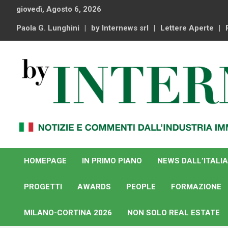
Skip
giovedì, Agosto 6, 2026
to
content
Paola G. Lunghini
by Internews srl
Lettere Aperte
Notizie e commenti dal industria immobiliare italiana e
By Internews
internazionale
HOMEPAGE
IN PRIMO PIANO
NEWS DALL’ITALIA
PROGETTI
AWARDS
PEOPLE
FORMAZIONE
MILANO-CORTINA 2026
NON SOLO REAL ESTATE