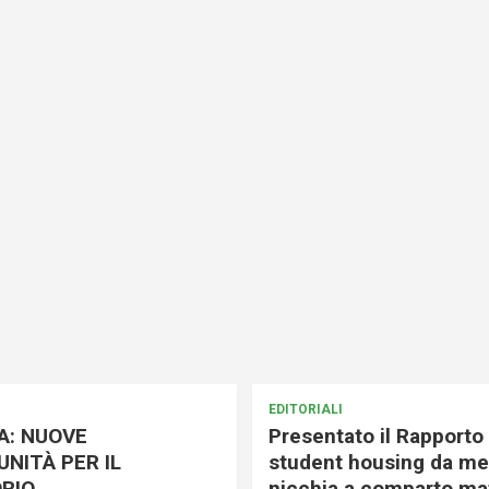
EDITORIALI
A: NUOVE
Presentato il Rapporto 
NITÀ PER IL
student housing da me
RIO
nicchia a comparto mat