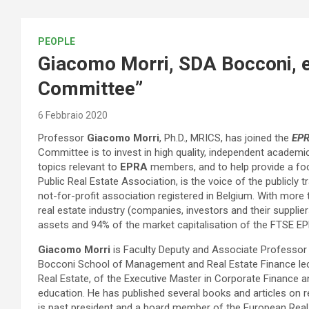
PEOPLE
Giacomo Morri, SDA Bocconi, e
Committee”
6 Febbraio 2020
Professor
Giacomo Morri
, Ph.D., MRICS, has joined the
EPR
Committee is to invest in high quality, independent academic
topics relevant to
EPRA
members, and to help provide a f
Public Real Estate Association, is the voice of the publicly
not-for-profit association registered in Belgium. With mor
real estate industry (companies, investors and their supplie
assets and 94% of the market capitalisation of the FTSE EP
Giacomo Morri
is Faculty Deputy and Associate Professor 
Bocconi School of Management and Real Estate Finance lectu
Real Estate, of the Executive Master in Corporate Finance a
education. He has published several books and articles on re
is past president and a board member of the European Real 