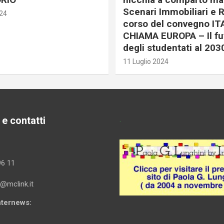
Scenari Immobiliari e R
024
corso del convegno IT
CHIAMA EUROPA – Il fu
degli studentati al 203
11 Luglio 2024
 e contatti
.
96 11
i@mclink.it
Internews: