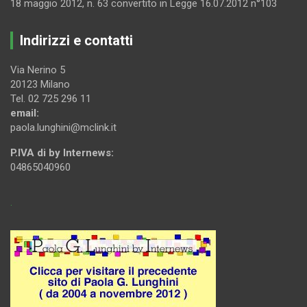
18 maggio 2012, n. 63 convertito in Legge 16.07.2012 n°103
Indirizzi e contatti
Via Nerino 5
20123 Milano
Tel. 02 725 296 11
email:
paola.lunghini@mclink.it
P.IVA di by Internews:
04865040960
.