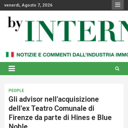
Skip
venerdì, Agosto 7, 2026
to
content
Notizie e commenti dal industria immobiliare italiana e
By Internews
internazionale
PEOPLE
Gli advisor nell’acquisizione
dell’ex Teatro Comunale di
Firenze da parte di Hines e Blue
Noble