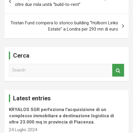
articoli
oltre due mila unità “build-to-rent”
Tristan Fund compera lo storico building “Holborn Links
Estate” a Londra per 293 mn di euro
Cerca
S
e
a
r
c
Latest entries
h
KRYALOS SGR perfeziona l’acquisizione di un
complesso immobiliare a destinazione logistica di
oltre 23.000 mq in provincia di Piacenza.
24 Luglio 2024