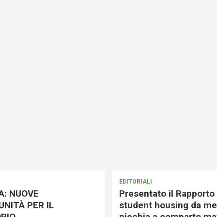
EDITORIALI
A: NUOVE
Presentato il Rapporto 
NITÀ PER IL
student housing da me
RIO
nicchia a comparto mat