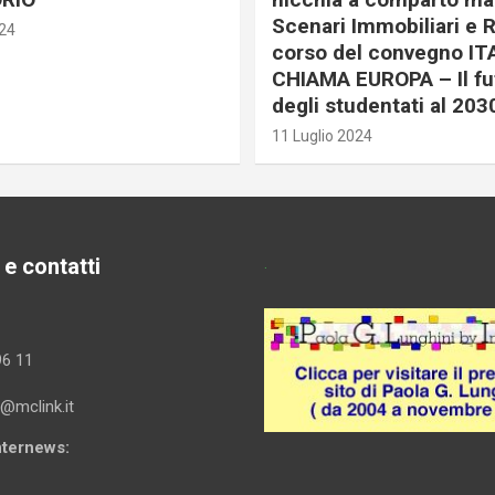
Scenari Immobiliari e R
024
corso del convegno IT
CHIAMA EUROPA – Il fu
degli studentati al 203
11 Luglio 2024
 e contatti
.
96 11
i@mclink.it
Internews: