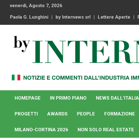
Skip
venerdì, Agosto 7, 2026
to
content
Paola G. Lunghini
by Internews srl
Lettere Aperte
Notizie e commenti dal industria immobiliare italiana e
By Internews
internazionale
HOMEPAGE
IN PRIMO PIANO
NEWS DALL’ITALIA
PROGETTI
AWARDS
PEOPLE
FORMAZIONE
MILANO-CORTINA 2026
NON SOLO REAL ESTATE