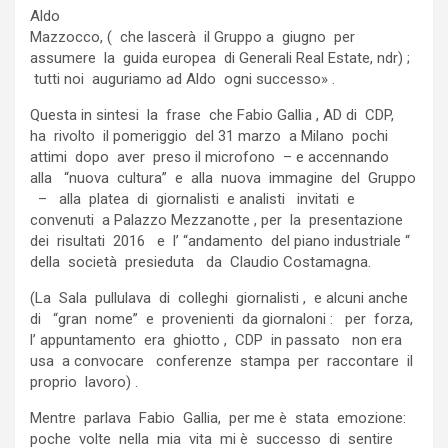
Aldo
Mazzocco, ( che lascerà il Gruppo a giugno per
assumere la guida europea di Generali Real Estate, ndr) ;
tutti noi auguriamo ad Aldo ogni successo» .
Questa in sintesi la frase che Fabio Gallia , AD di CDP,
ha rivolto il pomeriggio del 31 marzo a Milano pochi
attimi dopo aver preso il microfono – e accennando
alla “nuova cultura” e alla nuova immagine del Gruppo
– alla platea di giornalisti e analisti invitati e
convenuti a Palazzo Mezzanotte , per la presentazione
dei risultati 2016 e l’ “andamento del piano industriale “
della società presieduta da Claudio Costamagna.
(La Sala pullulava di colleghi giornalisti , e alcuni anche
di “gran nome” e provenienti da giornaloni : per forza,
l’ appuntamento era ghiotto , CDP in passato non era
usa a convocare conferenze stampa per raccontare il
proprio lavoro) .
Mentre parlava Fabio Gallia, per me è stata emozione:
poche volte nella mia vita mi è successo di sentire