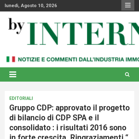
Skip
lunedì, Agosto 10, 2026
to
content
Notizie e commenti dal industria immobiliare italiana e
By Internews
internazionale
EDITORIALI
Gruppo CDP: approvato il progetto
di bilancio di CDP SPA e il
consolidato : i risultati 2016 sono
in forte crescita. Ringraziamenti “