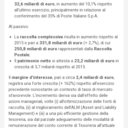
32,6 miliardi di euro
, in aumento del 10,1% rispetto
all’ultimo esercizio, principalmente in relazione al
conferimento del 35% di Poste Italiane S.p.A..
Al passivo:
La
raccolta complessiva
risulta in aumento rispetto al
2015 e pari a
331,8 miliardi di euro
(+ 2,7%), di cui
250,8 miliardi di euro
rappresentati dalla
Raccolta
Postale
;
Il
patrimonio netto
si attesta a
23,2 miliardi di euro
in
crescita di 3,7 miliardi rispetto al 2015.
Il
margine d’interesse
, pari a circa
2,4 miliardi di euro
,
registra una forte crescita (+ 162%) rispetto all’esercizio
precedente nonostante un contesto di tassi di mercato
sfavorevole. L’incremento deriva sia dall’effetto delle
azioni manageriali, volte (i) all’ottimizzazione delle fonti di
raccolta, (ii) al miglioramento dell’ALM (Asset and Liability
Management) e (iii) a una più efficiente gestione della
tesoreria, sia dal parziale adeguamento delle modalità di
remunerazione del conto corrente di Tesoreria all’attuale