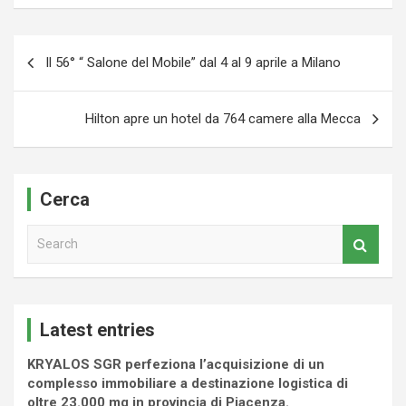
Navigazione
Il 56° “ Salone del Mobile” dal 4 al 9 aprile a Milano
articoli
Hilton apre un hotel da 764 camere alla Mecca
Cerca
S
e
a
r
c
Latest entries
h
KRYALOS SGR perfeziona l’acquisizione di un
complesso immobiliare a destinazione logistica di
oltre 23.000 mq in provincia di Piacenza.