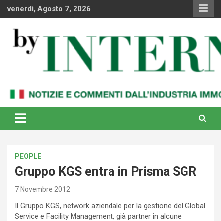
Skip
venerdì, Agosto 7, 2026
to
content
Notizie e commenti dal industria immobiliare italiana e
By Internews
internazionale
PEOPLE
Gruppo KGS entra in Prisma SGR
7 Novembre 2012
Il Gruppo KGS, network aziendale per la gestione del Global
Service e Facility Management, già partner in alcune