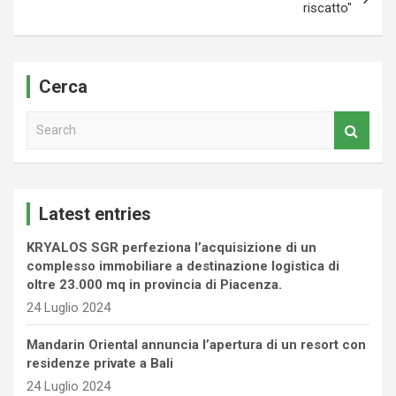
riscatto"
Cerca
S
e
a
r
c
Latest entries
h
KRYALOS SGR perfeziona l’acquisizione di un
complesso immobiliare a destinazione logistica di
oltre 23.000 mq in provincia di Piacenza.
24 Luglio 2024
Mandarin Oriental annuncia l’apertura di un resort con
residenze private a Bali
24 Luglio 2024