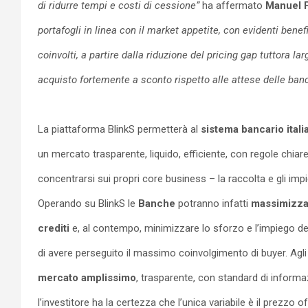
di ridurre tempi e costi di cessione”
ha affermato
Manuel P
portafogli in linea con il market appetite, con evidenti benef
coinvolti, a partire dalla riduzione del pricing gap tuttora l
acquisto fortemente a sconto rispetto alle attese delle ban
La piattaforma BlinkS permetterà al
sistema bancario ital
un mercato trasparente, liquido, efficiente, con regole chiare.
concentrarsi sui propri core business – la raccolta e gli imp
Operando su BlinkS le
Banche
potranno infatti
massimizzar
crediti
e, al contempo, minimizzare lo sforzo e l’impiego del
di avere perseguito il massimo coinvolgimento di buyer. Agl
mercato amplissimo
, trasparente, con standard di informa
l’investitore ha la certezza che l’unica variabile è il prezzo of