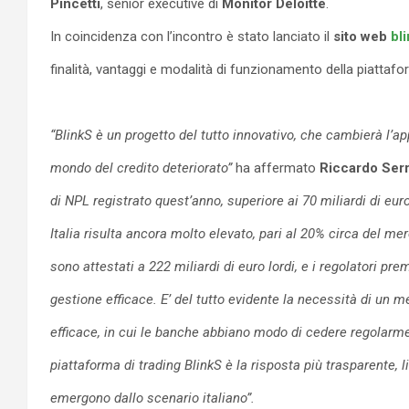
Pincetti
, senior executive di
Monitor Deloitte
.
In coincidenza con l’incontro è stato lanciato il
sito web
bl
finalità, vantaggi e modalità di funzionamento della piattafor
“BlinkS è un progetto del tutto innovativo, che cambierà l’ap
mondo del credito deteriorato”
ha affermato
Riccardo Serr
di NPL registrato quest’anno, superiore ai 70 miliardi di euro, i
Italia risulta ancora molto elevato, pari al 20% circa del m
sono attestati a 222 miliardi di euro lordi, e i regolatori p
gestione efficace. E’ del tutto evidente la necessità di un m
efficace, in cui le banche abbiano modo di cedere regolarmen
piattaforma di trading BlinkS è la risposta più trasparente, l
emergono dallo scenario italiano”.