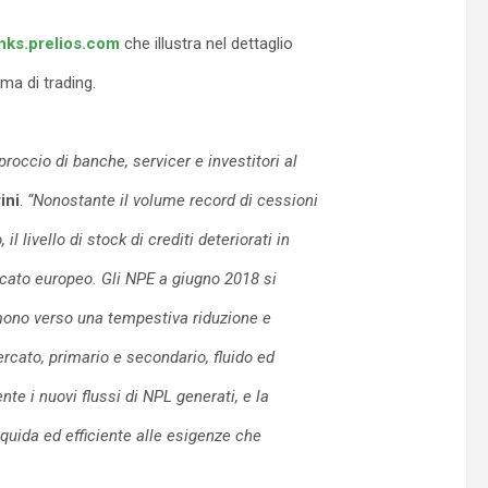
inks.prelios.com
che illustra nel dettaglio
ma di trading.
proccio di banche, servicer e investitori al
ini
.
“Nonostante il volume record di cessioni
l livello di stock di crediti deteriorati in
ercato europeo. Gli NPE a giugno 2018 si
remono verso una tempestiva riduzione e
ercato, primario e secondario, fluido ed
te i nuovi flussi di NPL generati, e la
iquida ed efficiente alle esigenze che