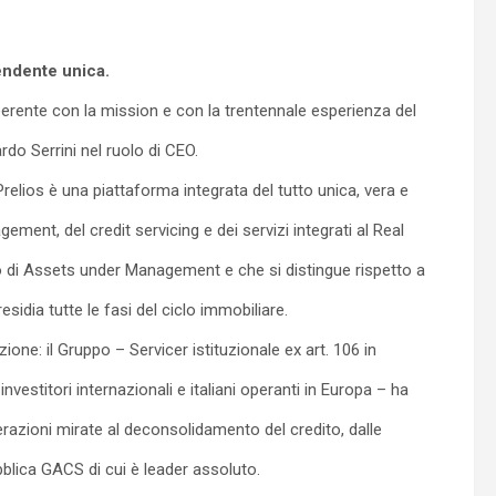
endente unica.
coerente con la mission e con la trentennale esperienza del
do Serrini nel ruolo di CEO.
Prelios è una piattaforma integrata del tutto unica, vera e
ment, del credit servicing e dei servizi integrati al Real
o di Assets under Management e che si distingue rispetto a
sidia tutte le fasi del ciclo immobiliare.
ione: il Gruppo – Servicer istituzionale ex art. 106 in
investitori internazionali e italiani operanti in Europa – ha
erazioni mirate al deconsolidamento del credito, dalle
bblica GACS di cui è leader assoluto.