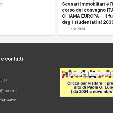
Scenari Immobiliari e R
024
corso del convegno IT
CHIAMA EUROPA – Il fu
degli studentati al 203
11 Luglio 2024
 e contatti
.
96 11
i@mclink.it
Internews: