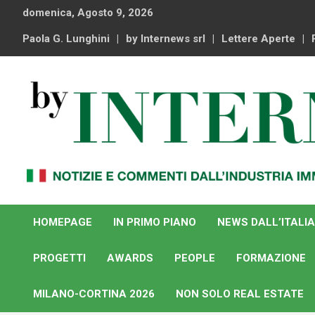
Skip
domenica, Agosto 9, 2026
to
content
Paola G. Lunghini
by Internews srl
Lettere Aperte
Notizie e commenti dal industria immobiliare italiana e
By Internews
internazionale
HOMEPAGE
IN PRIMO PIANO
NEWS DALL’ITALIA
PROGETTI
AWARDS
PEOPLE
FORMAZIONE
MILANO-CORTINA 2026
NON SOLO REAL ESTATE