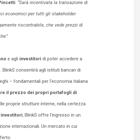
incetti
.
“Sarà incentivata la transazione di
ici economici per tutti gli stakeholder
argamente riscontrabile, che vede prezzi di
che”.
iano
e agli
investitori
di poter accedere a
 BlinkS consentirà agli istituti bancari di
ieghi – fondamentali per l’economia italiana.
e il prezzo dei propri portafogli di
le proprie strutture interne, nella certezza
i
investitori
, BlinkS offre l’ingresso in un
zione internazionali. Un mercato in cui
ferto.